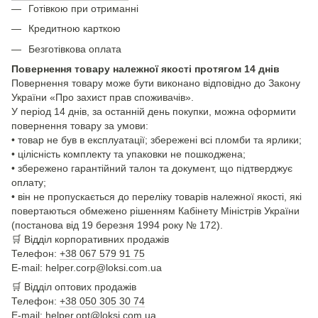
Готівкою при отриманні
Кредитною карткою
Безготівкова оплата
Повернення товару належної якості протягом 14 днів
Повернення товару може бути виконано відповідно до Закону
України «Про захист прав споживачів».
У період 14 днів, за останній день покупки, можна оформити
повернення товару за умови:
• товар не був в експлуатації; збережені всі пломби та ярлики;
• цілісність комплекту та упаковки не пошкоджена;
• збережено гарантійний талон та документ, що підтверджує
оплату;
• він не пропускається до переліку товарів належної якості, які
повертаються обмежено рішенням Кабінету Міністрів України
(постанова від 19 березня 1994 року № 172).
🛒
Відділ корпоративних продажів
Телефон:
+38 067 579 91 75
E-mail: helper.corp@loksi.com.ua
🛒
Відділ оптових продажів
Телефон:
+38 050 305 30 74
E-mail: helper.opt@loksi.com.ua