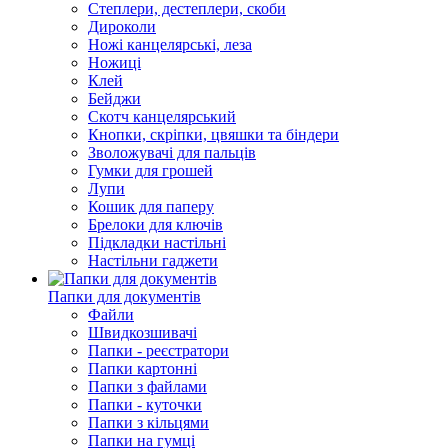
Степлери, дестеплери, скоби
Дироколи
Ножі канцелярські, леза
Ножиці
Клей
Бейджи
Скотч канцелярський
Кнопки, скріпки, цвяшки та біндери
Зволожувачі для пальців
Гумки для грошей
Лупи
Кошик для паперу
Брелоки для ключів
Підкладки настільні
Настільни гаджети
Папки для документів
Файли
Швидкозшивачі
Папки - реєстратори
Папки картонні
Папки з файлами
Папки - куточки
Папки з кільцями
Папки на гумці