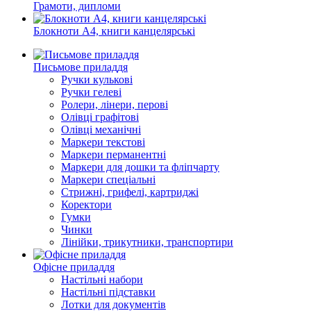
Грамоти, дипломи
Блокноти А4, книги канцелярські
Письмове приладдя
Ручки кульковi
Ручки гелевi
Ролери, лінери, перові
Олiвцi графітові
Олiвцi механiчнi
Маркери текстовi
Маркери перманентні
Маркери для дошки та фліпчарту
Маркери спеціальні
Стрижні, грифелі, картриджi
Коректори
Гумки
Чинки
Лінійки, трикутники, транспортири
Офісне приладдя
Настільні набори
Настільні підставки
Лотки для документів