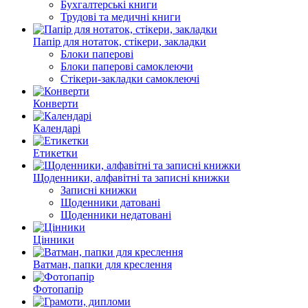
Бухгалтерські книги
Трудові та медичні книги
Папiр для нотаток, стікери, закладки
Блоки паперовi
Блоки паперовi самоклеючи
Стікери-закладки самоклеючі
Конверти
Календарі
Етикетки
Щоденники, алфавiтнi та записнi книжки
Записні книжки
Щоденники датовані
Щоденники недатовані
Цінники
Ватман, папки для креслення
Фотопапір