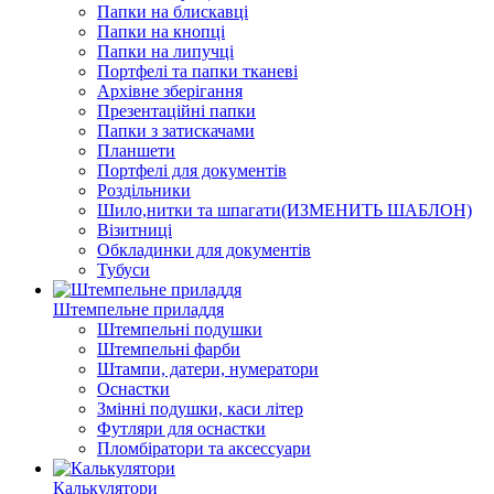
Папки на блискавці
Папки на кнопцi
Папки на липучцi
Портфелi та папки тканеві
Архівне зберігання
Презентаційні папки
Папки з затискачами
Планшети
Портфелi для документів
Роздільники
Шило,нитки та шпагати(ИЗМЕНИТЬ ШАБЛОН)
Візитниці
Обкладинки для документів
Тубуси
Штемпельне приладдя
Штемпельні подушки
Штемпельні фарби
Штампи, датери, нумератори
Оснастки
Змінні подушки, каси літер
Футляри для оснастки
Пломбiратори та аксессуари
Калькулятори