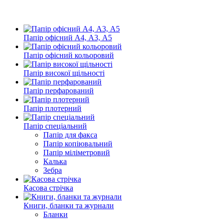
Папір офісний А4, А3, А5
Папір офісний кольоровий
Папір високої щільності
Папір перфарований
Папір плотерний
Папір спеціальний
Папір для факса
Папір копіювальний
Папір міліметровий
Калька
Зебра
Касова стрічка
Книги, бланки та журнали
Бланки