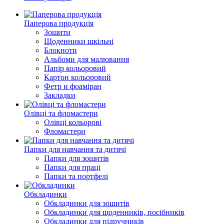
Паперова продукція
Зошити
Щоденники шкільні
Блокноти
Альбоми для малювання
Папiр кольоровий
Картон кольоровий
Фетр и фоаміран
Закладки
Олівці та фломастери
Олiвцi кольоровi
Фломастери
Папки для навчання та дитячі
Папки для зошитів
Папки для праці
Папки та портфелi
Обкладинки
Обкладинки для зошитів
Обкладинки для щоденників, посібників
Обкладинки для підручників