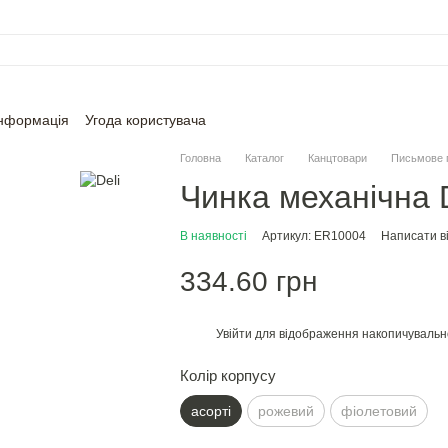
інформація
Угода користувача
Головна
Каталог
Канцтовари
Письмове 
Чинка механічна D
В наявності
Артикул: ER10004
Написати ві
334.60 грн
Увійти
для відображення накопичувальн
%
Колір корпусу
асорті
рожевий
фіолетовий