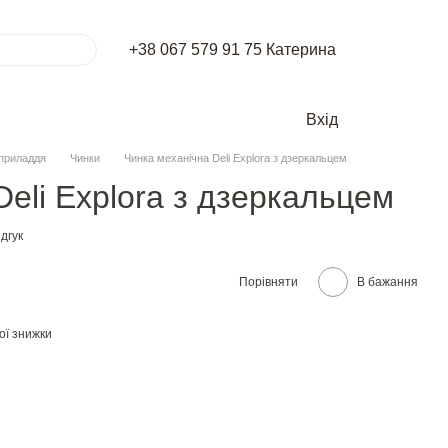
+38 067 579 91 75 Катерина
Вхід
приладдя
Чинки
Чинка механічна Deli Explora з дзеркальцем
eli Explora з дзеркальцем
дгук
Порівняти
В бажання
ої знижки