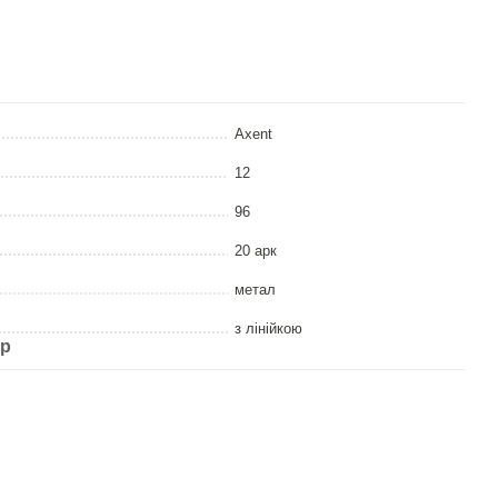
Axent
12
96
20 арк
метал
з лінійкою
ар