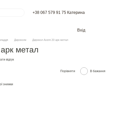
+38 067 579 91 75 Катерина
Вхід
иладдя
Дироколи
Дирокол Axent 20 арк метал
 арк метал
ати відгук
Порівняти
В бажання
ої знижки