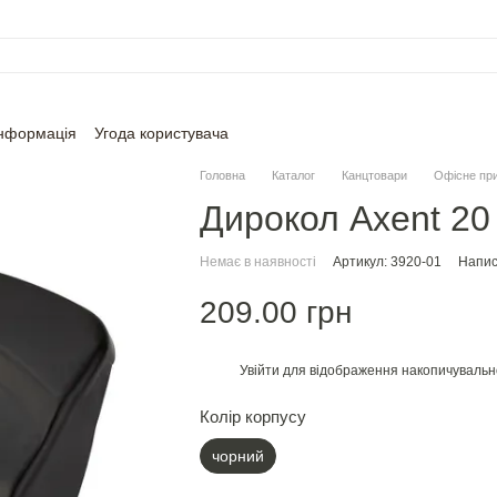
інформація
Угода користувача
Головна
Каталог
Канцтовари
Офісне пр
Дирокол Axent 20
Немає в наявності
Артикул: 3920-01
Напис
209.00 грн
Увійти
для відображення накопичувальн
%
Колір корпусу
чорний