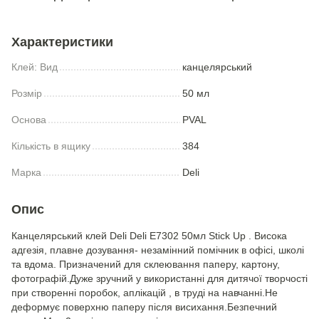
Характеристики
Клей: Вид
канцелярський
Розмір
50 мл
Основа
PVAL
Кількість в ящику
384
Марка
Deli
Опис
Канцелярський клей Deli Deli E7302 50мл Stick Up . Висока
адгезія, плавне дозування- незамінний помічник в офісі, школі
та вдома. Призначений для склеювання паперу, картону,
фотографій.Дуже зручний у використанні для дитячої творчості
при створенні поробок, аплікацій , в труді на навчанні.Не
деформує поверхню паперу після висихання.Безпечний