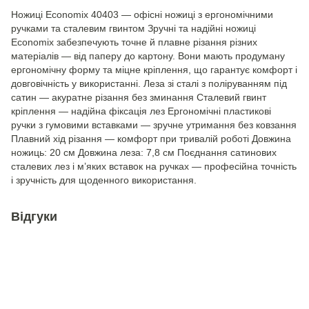
Ножицi Economix 40403 — офісні ножиці з ергономічними
ручками та сталевим гвинтом Зручні та надійні ножиці
Economix забезпечують точне й плавне різання різних
матеріалів — від паперу до картону. Вони мають продуману
ергономічну форму та міцне кріплення, що гарантує комфорт і
довговічність у використанні. Леза зі сталі з поліруванням під
сатин — акуратне різання без зминання Сталевий гвинт
кріплення — надійна фіксація лез Ергономічні пластикові
ручки з гумовими вставками — зручне утримання без ковзання
Плавний хід різання — комфорт при тривалій роботі Довжина
ножиць: 20 см Довжина леза: 7,8 см Поєднання сатинових
сталевих лез і м’яких вставок на ручках — професійна точність
і зручність для щоденного використання.
Відгуки