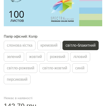
Папір офісний: Колір
слонова кістка
кремовий
світло-блакитний
зелений
жовтий
рожевий
лiловий
світло-рожевий
світло-жовтий
синій
персиковий
Немає в наявності
142.70 грн