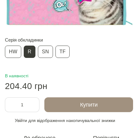
Серія обкладинки
HW
R
SN
TF
В наявності
204.40 грн
Купити
Увійти
для відображення накопичувальної знижки
%
До обраного
Порівняти