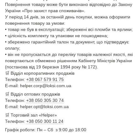
Повернення товару може бути виконано відповідно до Закону
України «Про захист прав споживачів».
У період 14 днів, за останній день покупки, можна оформити
повернення товару за умови:
• товар не був в експлуатації; збережені всі пломби та ярлики;
• цілісність комплекту та упаковки не пошкоджена;
• збережено гарантійний талон та документ, що підтверджує
оплату;
• він не пропускається до переліку товарів належної якості, які
повертаються обмежено рішенням Кабінету Міністрів України
(постанова від 19 березня 1994 року № 172).
🛒
Відділ корпоративних продажів
Телефон:
+38 067 579 91 75
E-mail: helper.corp@loksi.com.ua
🛒
Відділ оптових продажів
Телефон:
+38 050 305 30 74
E-mail: helper.opt@loksi.com.ua
🛒 Торговий зал «Helper»
Телефон:
+38 050 300 11 24
Графік роботи: Пн – Сб з 9:00 до 18:00