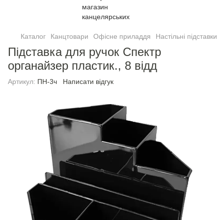
Каталог
Канцтовари
Офісне приладдя
Настільні підставки
Підставка для ручок Спектр
органайзер пластик., 8 відд
Артикул:
ПН-3ч
Написати відгук