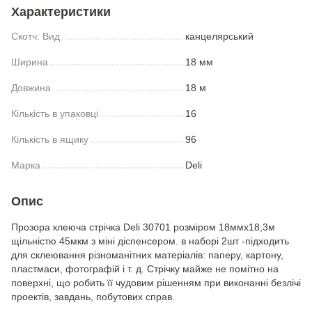
Характеристики
Скотч: Вид
канцелярський
Ширина
18 мм
Довжина
18 м
Кількість в упаковці
16
Кількість в ящику
96
Марка
Deli
Опис
Прозора клеюча стрiчка Deli 30701 розміром 18ммх18,3м
щільністю 45мкм з міні діспенсером. в наборі 2шт -підходить
для склеювання різноманітних матеріалів: паперу, картону,
пластмаси, фотографій і т. д. Стрічку майже не помітно на
поверхні, що робить її чудовим рішенням при виконанні безлічі
проектів, завдань, побутових справ.