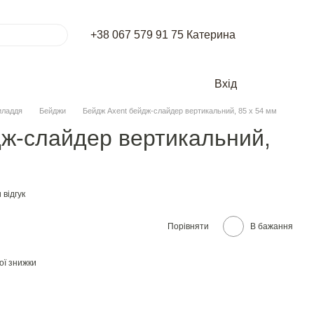
+38 067 579 91 75 Катерина
Вхід
иладдя
Бейджи
Бейдж Axent бейдж-слайдер вертикальний, 85 х 54 мм
дж-слайдер вертикальний,
відгук
Порівняти
В бажання
ої знижки