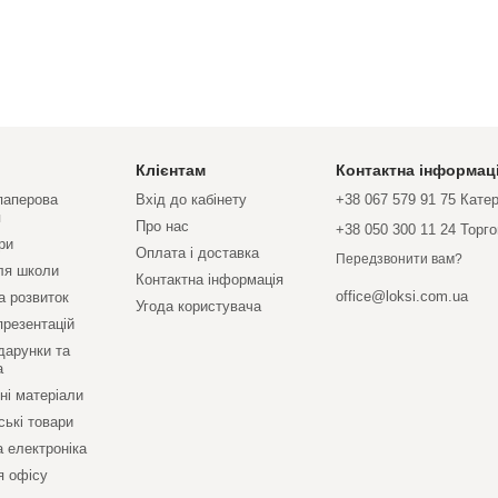
Клієнтам
Контактна інформац
 паперова
Вхід до кабінету
+38 067 579 91 75 Кате
я
Про нас
+38 050 300 11 24 Торг
ри
Оплата і доставка
Передзвонити вам?
ля школи
Контактна інформація
office@loksi.com.ua
а розвиток
Угода користувача
презентацій
дарунки та
а
ні матеріали
ські товари
а електроніка
я офісу