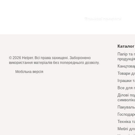
Ялинковi прикраси
Каталог
Папір та
© 2026 Helper. Всі права захищені. Заборонено
продукці
використання матеріалів без попереднього дозволу.
Канцтова
Мобільна версія
Товари д
Іграшки т
Все для 
Ділові по
символік
Пакуваль
Господар
Техніка т
Меблі дл