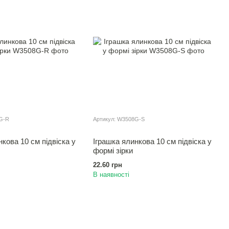
G-R
Артикул: W3508G-S
нкова 10 см пiдвiска у
Іграшка ялинкова 10 см пiдвiска у
формi зiрки
22.60 грн
В наявності