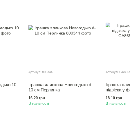
Артикул: 800344
Артикул: GA86
одько 10
Іграшка ялинкова Новогодько d-
Іграшка яли
10 см Перлинка
пiдвiска у ф
16.20 грн
18.10 грн
В наявності
В наявності