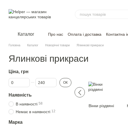
Перейти до основного контенту
Каталог
Про нас
Оплата і доставка
Контактна 
Головна
Каталог
Новорічні товари
Ялинковi прикраси
Ялинковi прикраси
Ціна, грн
Від Ціна, грн
До Ціна, грн
ОК
Наявність
58
В наявності
Вiнки рiздвянi
12
Немає в наявності
Марка