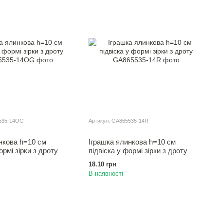
5535-14OG
Артикул: GA865535-14R
нкова h=10 см
Іграшка ялинкова h=10 см
ормi зiрки з дроту
пiдвiска у формi зiрки з дроту
18.10 грн
В наявності