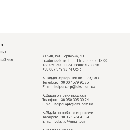
ія
рина
Харків, вул. Тюрінська, 40
овий зал
Графік роботи: Пн. – Пт. з 9:00 до 18:00
+38 050 300 11 24 Торгівельний зал
+38 067 579 91 74 Офіс
⸻⸻⸻⸻⸻⸻⸻⸻
📞 Відділ корпоративних продажів
Телефон: +38 067 579 91 75
E-mail: helper.corp@loksi.com.ua
⸻⸻⸻⸻⸻⸻⸻⸻
📞Відділ оптових продажів
Телефон: +38 050 305 30 74
E-mail: helper.opt@loksi.com.ua
⸻⸻⸻⸻⸻⸻⸻⸻
📞Відділ по роботі з мережами
Телефон: +38 067 579 91 69
E-mail: Loksi.td@gmail.com
⸻⸻⸻⸻⸻⸻⸻⸻