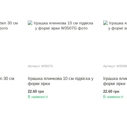
Артикул: W3507G
Артикул: W3508
n 30 см
Іграшка ялинкова 10 см пiдвiска у
Іграшка яли
формi зiрки
формi зiрки
22.60 грн
22.60 грн
В наявності
В наявності