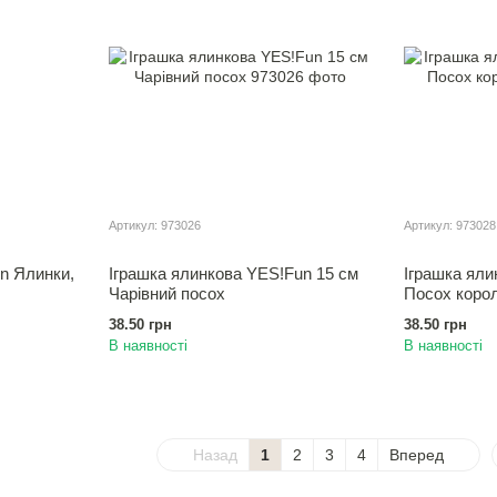
Артикул: 973026
Артикул: 973028
en Ялинки,
Іграшка ялинкова YES!Fun 15 см
Іграшка яли
Чарiвний посох
Посох коро
38.50 грн
38.50 грн
В наявності
В наявності
Назад
1
2
3
4
Вперед