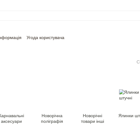
інформація
Угода користувача
С
Карнавальні
Новорічна
Новорічні
Ялинки шт
аксесуари
поліграфія
товари інші