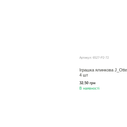
Артикул: 6527-P2-72
Іграшка ялинкова J_Ott
4 шт
32.50 грн
В наявності