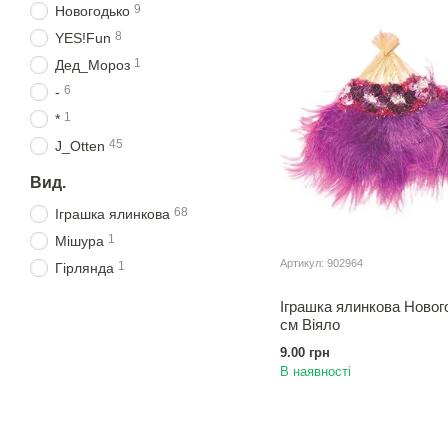
9
Новогодько
8
YES!Fun
1
Дед_Мороз
6
-
1
*
45
J_Otten
Вид.
68
Іграшка ялинкова
1
Мiшура
Артикул: 902964
1
Гiрлянда
Іграшка ялинкова Новог
см Вiяло
9.00 грн
В наявності