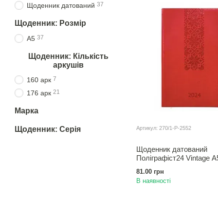
37
Щоденник датований
Щоденник: Розмір
37
А5
Щоденник: Кількість
аркушів
7
160 арк
21
176 арк
Марка
Щоденник: Серія
Артикул: 270/1-Р-2552
Щоденник датований
Полiграфiст24 Vintage А5
81.00 грн
В наявності