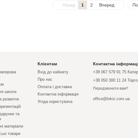
Назад
1
2
Вперед
По
Клієнтам
Контактна інформац
 паперова
Вхід до кабінету
+38 067 579 91 75 Кате
я
Про нас
+38 050 300 11 24 Торг
ри
Оплата і доставка
Передзвонити вам?
ля школи
Контактна інформація
office@loksi.com.ua
а розвиток
Угода користувача
презентацій
дарунки та
а
ні матеріали
ські товари