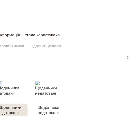
інформація
Угода користувача
а записнi книжки
Щоденники датовані
С
Щоденники
Щоденники
датовані
недатовані