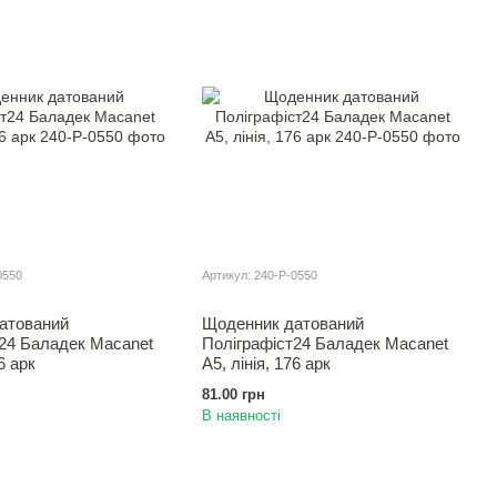
0550
Артикул: 240-Р-0550
атований
Щоденник датований
т24 Баладек Macanet
Полiграфiст24 Баладек Macanet
6 арк
А5, лінія, 176 арк
81.00 грн
В наявності