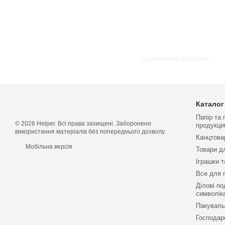
Щоденники датовані
Каталог
Папір та
© 2026 Helper. Всі права захищені. Заборонено
продукці
використання матеріалів без попереднього дозволу.
Канцтова
Мобільна версія
Товари д
Іграшки т
Все для 
Ділові по
символік
Пакуваль
Господар