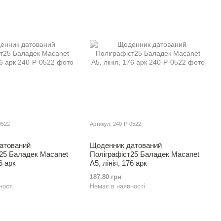
0522
Артикул: 240-Р-0522
атований
Щоденник датований
т25 Баладек Macanet
Полiграфiст25 Баладек Macanet
6 арк
А5, лінія, 176 арк
187.80 грн
ності
Немає в наявності