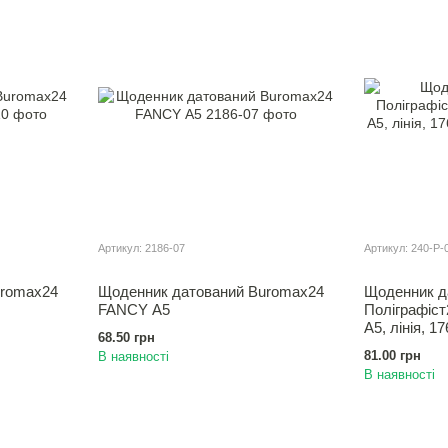
Артикул: 2186-07
Артикул: 240-Р-
uromax24
Щоденник датований Buromax24
Щоденник д
FANCY А5
Полiграфiс
А5, лінія, 17
68.50 грн
81.00 грн
В наявності
В наявності