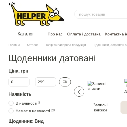
Перейти до основного контенту
Каталог
Про нас
Оплата і доставка
Контактна 
Головна
Каталог
Папір та паперова продукція
Щоденники, алфавiтнi т
Щоденники датовані
Ціна, грн
Від Ціна, грн
До Ціна, грн
ОК
Наявність
8
В наявності
Записні
книжки
29
Немає в наявності
Щоденник: Вид