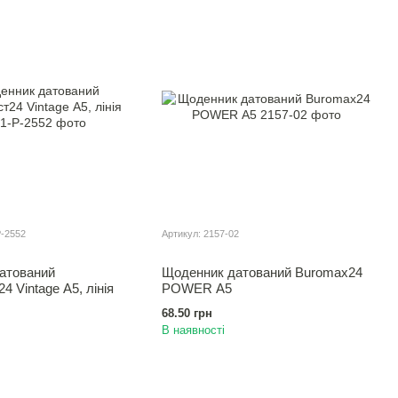
Р-2552
Артикул: 2157-02
атований
Щоденник датований Buromax24
4 Vintage А5, лiнія
POWER А5
68.50 грн
В наявності