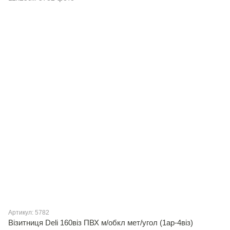
Артикул: 5782
Вiзитниця Deli 160вiз ПВХ м/обкл мет/угол (1ар-4вiз)