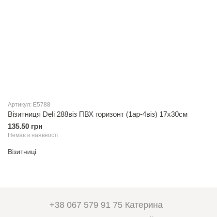
Артикул: E5788
Вiзитниця Deli 288вiз ПВХ горизонт (1ар-4вiз) 17х30см
135.50 грн
Немає в наявності
Візитниці
+38 067 579 91 75 Катерина