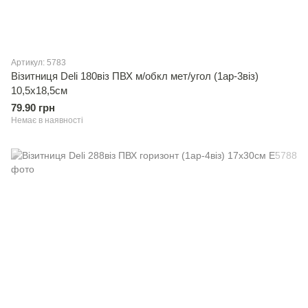
Артикул: 5783
Вiзитниця Deli 180вiз ПВХ м/обкл мет/угол (1ар-3вiз)
10,5х18,5см
79.90 грн
Немає в наявності