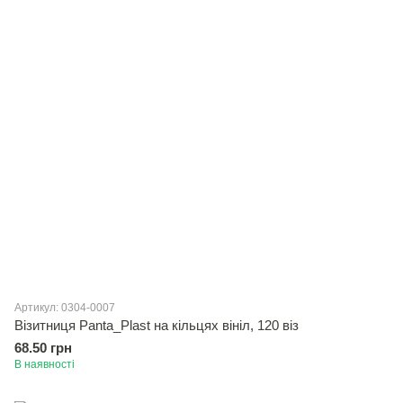
Артикул: 0304-0007
Вiзитниця Panta_Plast на кiльцях вiнiл, 120 вiз
68.50 грн
В наявності