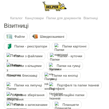
Каталог
Канцтовари
Папки для документів
Візитниці
Візитниці
Файли
Швидкозшивачі
Папки - реєстратори
Папки картонні
Папки з файлами
Папки - куточки
Папки з кільцями
Папки на гумці
Папки на блискавці
Папки на кнопцi
Папки на липучцi
Портфелi та папки тканеві
Архівне зберігання
Презентаційні папки
Папки з затискачами
Планшети