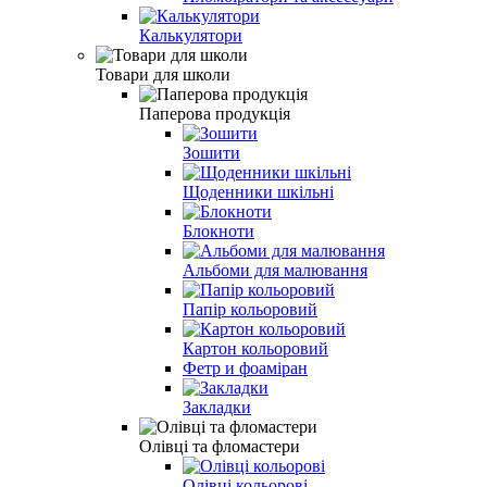
Калькулятори
Товари для школи
Паперова продукція
Зошити
Щоденники шкільні
Блокноти
Альбоми для малювання
Папiр кольоровий
Картон кольоровий
Фетр и фоаміран
Закладки
Олівці та фломастери
Олiвцi кольоровi