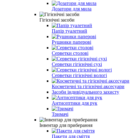
Дозатори для мила
Гігієнічні засоби
Папiр туалетний
Рушники паперовi
Серветки столовi
Серветки гiгiєнiчнi сухi
Серветки гiгiєнiчнi вологi
Косметичні та гігієнічні аксесуари
Засоби індивідуального захисту
Антисептики для рук
Тримачі
Інвентар для приберання
Пакети для смiття