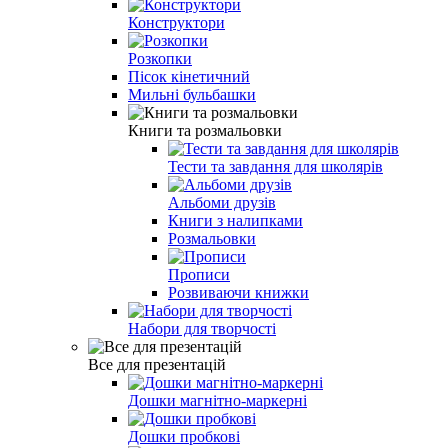
Конструктори
Розкопки
Пiсок кiнетичний
Мильні бульбашки
Книги та розмальовки
Тести та завдання для школярiв
Альбоми друзiв
Книги з налипками
Розмальовки
Прописи
Розвиваючи книжки
Набори для творчості
Все для презентацій
Дошки магнітно-маркерні
Дошки пробкові