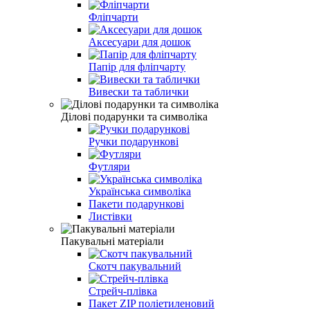
Фліпчарти
Аксесуари для дошок
Папір для фліпчарту
Вивески та таблички
Ділові подарунки та символіка
Ручки подарункові
Футляри
Українська символіка
Пакети подарунковi
Листiвки
Пакувальні матеріали
Скотч пакувальний
Стрейч-плівка
Пакет ZIP полiетиленовий