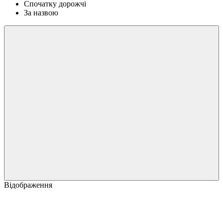
Спочатку дорожчі
За назвою
Відображення