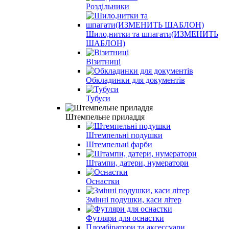
Роздільники
Шило,нитки та шпагати(ИЗМЕНИТЬ
ШАБЛОН)
Візитниці
Обкладинки для документів
Тубуси
Штемпельне приладдя
Штемпельні подушки
Штемпельні фарби
Штампи, датери, нумератори
Оснастки
Змінні подушки, каси літер
Футляри для оснастки
Пломбiратори та аксессуари