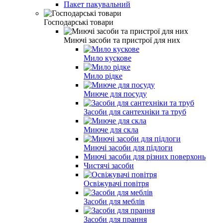
Пакет пакувальний
Господарські товари
Миючі засоби та пристрої для них
Мило кускове
Мило рiдке
Миюче для посуду
Засоби для сантехніки та труб
Миюче для скла
Миючi засоби для пiдлоги
Миючі засоби для різних поверхонь
Чистячi засоби
Освiжувачi повiтря
Засоби для меблiв
Засоби для прання