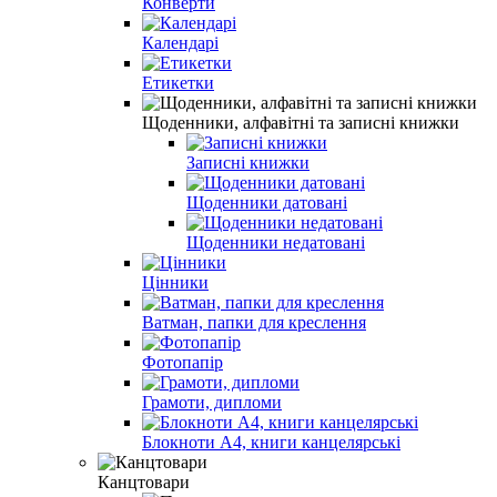
Конверти
Календарі
Етикетки
Щоденники, алфавiтнi та записнi книжки
Записні книжки
Щоденники датовані
Щоденники недатовані
Цінники
Ватман, папки для креслення
Фотопапір
Грамоти, дипломи
Блокноти А4, книги канцелярські
Канцтовари