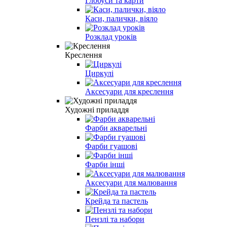
Глобуси та карти
Каси, палички, віяло
Розклад урокiв
Креслення
Циркулі
Аксесуари для креслення
Художні приладдя
Фарби акварельні
Фарби гуашові
Фарби інші
Аксесуари для малювання
Крейда та пастель
Пензлі та набори