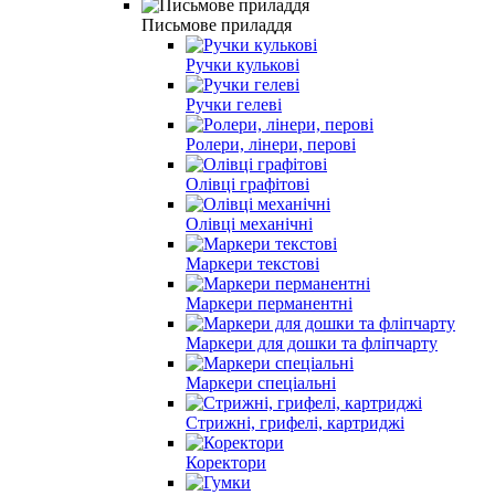
Письмове приладдя
Ручки кульковi
Ручки гелевi
Ролери, лінери, перові
Олiвцi графітові
Олiвцi механiчнi
Маркери текстовi
Маркери перманентні
Маркери для дошки та фліпчарту
Маркери спеціальні
Стрижні, грифелі, картриджi
Коректори