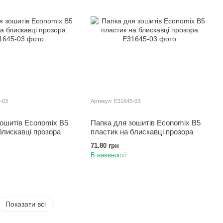
-03
Артикул: E31645-03
ошитiв Economix B5
Папка для зошитiв Economix B5
блискавцi прозора
пластик на блискавцi прозора
71.80 грн
В наявності
Показати всі