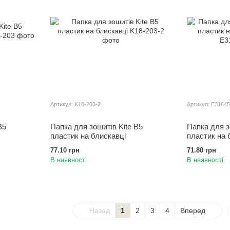
Артикул: K18-203-2
Артикул: E31645
B5
Папка для зошитiв Kite B5
Папка для з
пластик на блискавцi
пластик на 
77.10 грн
71.80 грн
В наявності
В наявності
Назад
1
2
3
4
Вперед