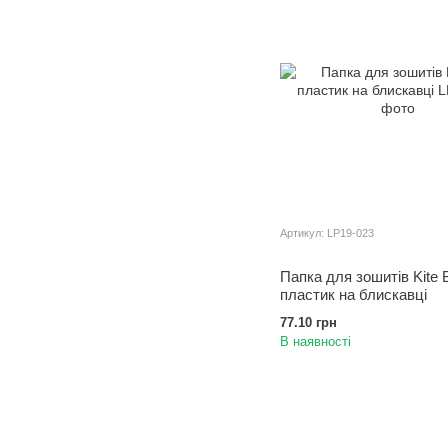
Артикул: LP19-023
Папка для зошитiв Kite 
пластик на блискавцi
77.10 грн
В наявності