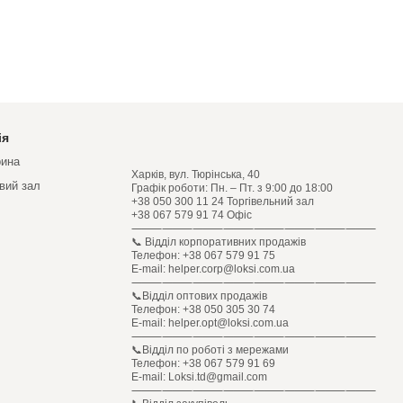
ія
рина
Харків, вул. Тюрінська, 40
овий зал
Графік роботи: Пн. – Пт. з 9:00 до 18:00
+38 050 300 11 24 Торгівельний зал
+38 067 579 91 74 Офіс
⸻⸻⸻⸻⸻⸻⸻⸻
📞 Відділ корпоративних продажів
Телефон: +38 067 579 91 75
E-mail: helper.corp@loksi.com.ua
⸻⸻⸻⸻⸻⸻⸻⸻
📞Відділ оптових продажів
Телефон: +38 050 305 30 74
E-mail: helper.opt@loksi.com.ua
⸻⸻⸻⸻⸻⸻⸻⸻
📞Відділ по роботі з мережами
Телефон: +38 067 579 91 69
E-mail: Loksi.td@gmail.com
⸻⸻⸻⸻⸻⸻⸻⸻