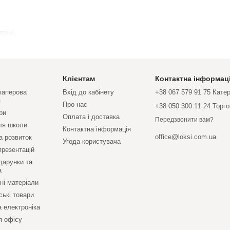
тячі
Клієнтам
Контактна інформац
 паперова
Вхід до кабінету
+38 067 579 91 75 Кате
я
Про нас
+38 050 300 11 24 Торг
ри
Оплата і доставка
Передзвонити вам?
ля школи
Контактна інформація
office@loksi.com.ua
а розвиток
Угода користувача
презентацій
дарунки та
а
ні матеріали
ські товари
а електроніка
я офісу