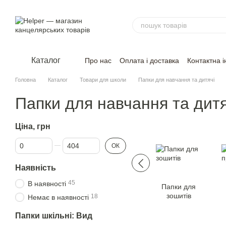
Перейти до основного контенту
Каталог
Про нас
Оплата і доставка
Контактна 
Головна
Каталог
Товари для школи
Папки для навчання та дитячі
Папки для навчання та дитя
Ціна, грн
Від Ціна, грн
До Ціна, грн
ОК
Наявність
45
В наявності
Папки для
зошитів
18
Немає в наявності
Папки шкільні: Вид