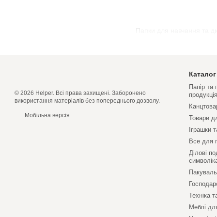
Папки для навчання та ди
Каталог
Папір та
© 2026 Helper. Всі права захищені. Заборонено
продукці
використання матеріалів без попереднього дозволу.
Канцтова
Мобільна версія
Товари д
Іграшки т
Все для 
Ділові по
символік
Пакуваль
Господар
Техніка т
Меблі дл