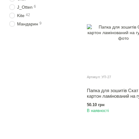
6
J_Otten
42
Kite
9
Мандарин
Артикул: УП-27
Папка для зошитiв Скат
картон ламінований на г
50.10 грн
В наявності