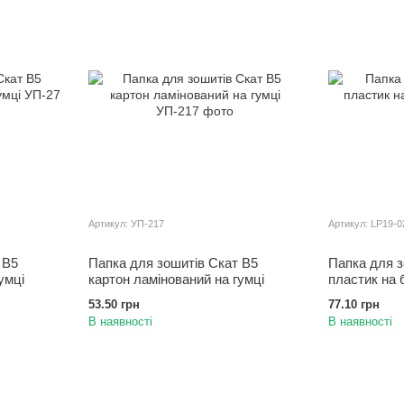
Артикул: УП-217
Артикул: LP19-0
 В5
Папка для зошитiв Скат В5
Папка для з
умцi
картон ламінований на гумцi
пластик на 
53.50 грн
77.10 грн
В наявності
В наявності