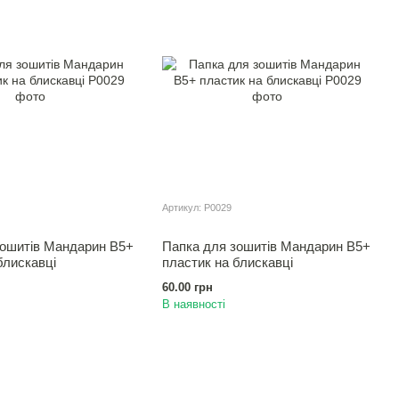
Артикул: Р0029
зошитiв Мандарин В5+
Папка для зошитiв Мандарин В5+
блискавці
пластик на блискавці
60.00 грн
В наявності