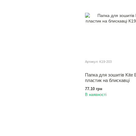
Артикул: K19-203
Папка для зошитiв Kite 
пластик на блискавцi
77.10 грн
В наявності