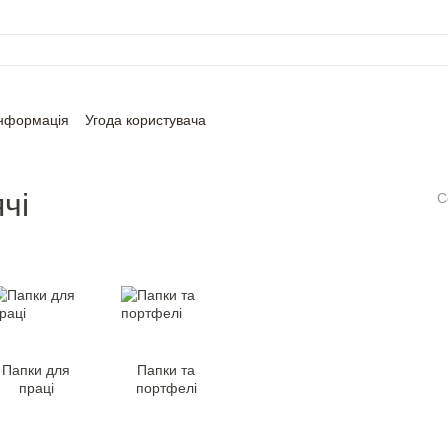
інформація
Угода користувача
чі
С
Папки для
Папки та
праці
портфелi