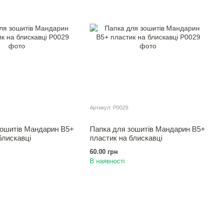
Артикул: Р0029
зошитiв Мандарин В5+
Папка для зошитiв Мандарин В5+
блискавці
пластик на блискавці
60.00 грн
В наявності