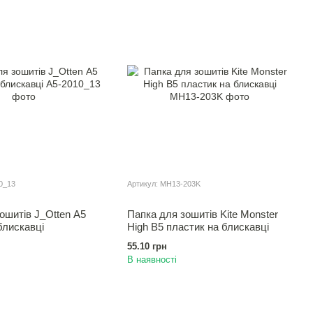
0_13
Артикул: MH13-203K
ошитiв J_Otten А5
Папка для зошитiв Kite Monster
блискавці
High В5 пластик на блискавці
55.10 грн
В наявності