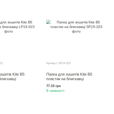
23
Артикул: SP19-203
ошитiв Kite B5
Папка для зошитiв Kite B5
блискавцi
пластик на блискавцi
77.10 грн
В наявності