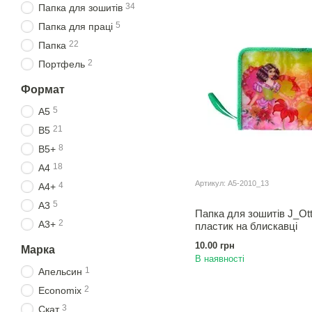
34
Папка для зошитiв
5
Папка для працi
22
Папка
2
Портфель
Формат
5
А5
21
В5
8
В5+
18
А4
Артикул: A5-2010_13
4
А4+
5
А3
Папка для зошитiв J_Ot
2
А3+
пластик на блискавці
10.00 грн
Марка
В наявності
1
Апельсин
2
Economix
3
Скат