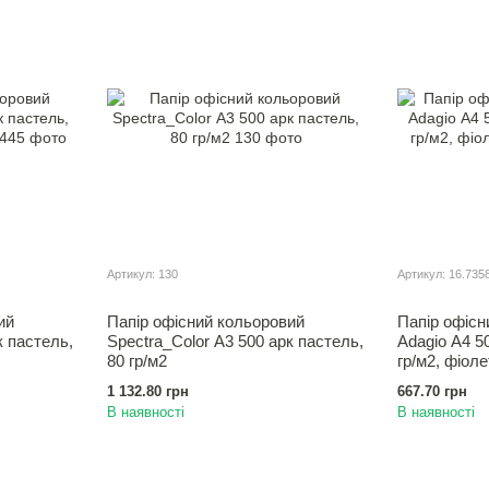
Артикул: 130
Артикул: 16.735
ий
Папір офісний кольоровий
Папір офісн
к пастель,
Spectra_Color А3 500 арк пастель,
Adagio А4 5
80 гр/м2
гр/м2, фіол
1 132.80 грн
667.70 грн
В наявності
В наявності