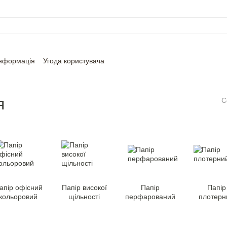
інформація
Угода користувача
я
С
апір офісний
Папір високої
Папір
Папір
кольоровий
щільності
перфарований
плотерн