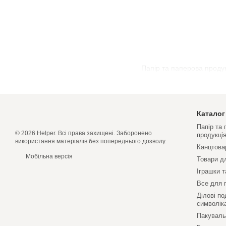
Папір та паперова проду
Каталог
Папір та
© 2026 Helper. Всі права захищені. Заборонено
продукці
використання матеріалів без попереднього дозволу.
Канцтова
Мобільна версія
Товари д
Іграшки т
Все для 
Ділові по
символік
Пакуваль