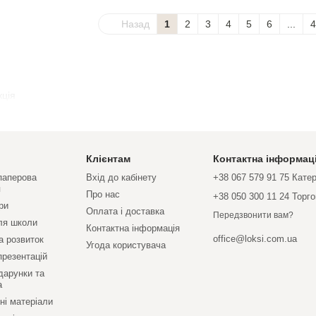
Назад
1
2
3
4
5
6
...
4
кція
Клієнтам
Контактна інформац
 паперова
Вхід до кабінету
+38 067 579 91 75 Кате
я
Про нас
+38 050 300 11 24 Торг
ри
Оплата і доставка
Передзвонити вам?
ля школи
Контактна інформація
office@loksi.com.ua
а розвиток
Угода користувача
презентацій
дарунки та
а
ні матеріали