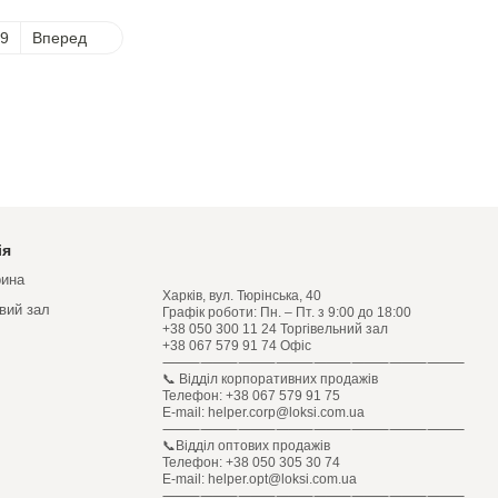
9
Вперед
ія
рина
Харків, вул. Тюрінська, 40
овий зал
Графік роботи: Пн. – Пт. з 9:00 до 18:00
+38 050 300 11 24 Торгівельний зал
+38 067 579 91 74 Офіс
⸻⸻⸻⸻⸻⸻⸻⸻
📞 Відділ корпоративних продажів
Телефон: +38 067 579 91 75
E-mail: helper.corp@loksi.com.ua
⸻⸻⸻⸻⸻⸻⸻⸻
📞Відділ оптових продажів
Телефон: +38 050 305 30 74
E-mail: helper.opt@loksi.com.ua
⸻⸻⸻⸻⸻⸻⸻⸻