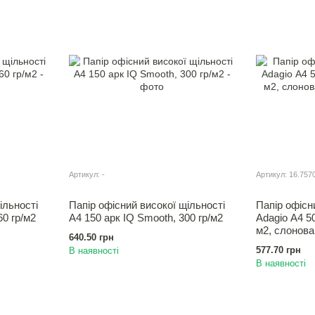
Артикул: -
Артикул: 16.757
ільності
Папір офісний високої щільності
Папір офісн
60 гр/м2
А4 150 арк IQ Smooth, 300 гр/м2
Adagio А4 50
м2, слонова
640.50 грн
577.70 грн
В наявності
В наявності