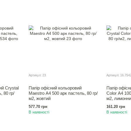
Артикул: 23
Артикул: 16.754
й Crystal
Папір офісний кольоровий
Папір офісн
, 80 гр/
Maestro А4 500 арк пастель, 80 гр/
Color А4 100
м2, жовтий
м2, лимонн
577.70 грн
161.20 грн
В наявності
В наявності