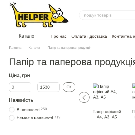
Перейти до основного контенту
Каталог
Про нас
Оплата і доставка
Контактна 
Головна
Каталог
Папір та паперова продукція
Папір та паперова продукці
Ціна, грн
Від Ціна, грн
До Ціна, грн
ОК
Наявність
250
В наявності
Папір офісний
П
А4, А3, А5
719
Немає в наявності