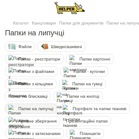
Каталог
Канцтовари
Папки для документів
Папки на липуч
Папки на липучцi
Файли
Швидкозшивачі
Папки - реєстратори
Папки картонні
Папки з файлами
Папки - куточки
Папки з кільцями
Папки на гумці
Папки на блискавці
Папки на кнопцi
Папки на липучцi
Портфелi та папки тканеві
Архівне зберігання
Презентаційні папки
Папки з затискачами
Планшети