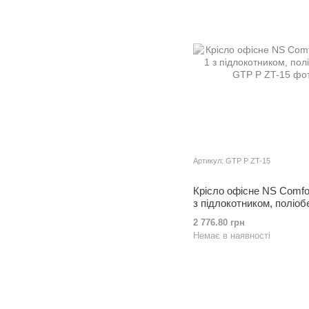
Артикул: GTP Р ZT-15
Крісло офісне NS Comfor
з пiдлокoтником, полiо
2 776.80 грн
Немає в наявності