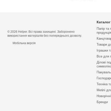
Каталог
Папір та
© 2026 Helper. Всі права захищені. Заборонено
продукці
використання матеріалів без попереднього дозволу.
Канцтова
Мобільна версія
Товари д
Іграшки т
Все для 
Ділові по
символік
Пакуваль
Господар
Техніка т
Меблі дл
Новорічні
Бренди