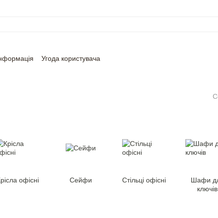
інформація
Угода користувача
С
рісла офісні
Сейфи
Стільці офісні
Шафи д
ключiв