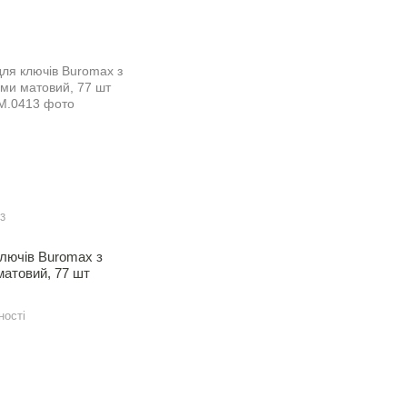
13
лючiв Buromax з
атовий, 77 шт
ності