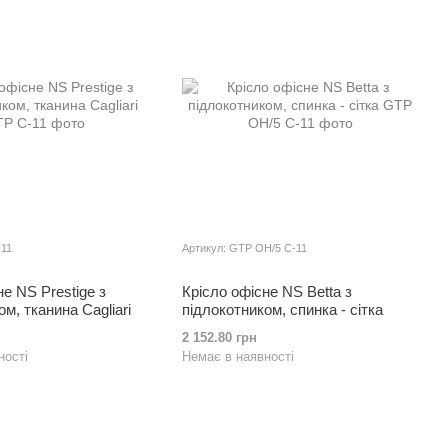
-11
Артикул: GTP OH/5 C-11
не NS Prestige з
Крісло офісне NS Betta з
м, тканина Cagliari
пiдлокотником, спинка - сiтка
2 152.80 грн
ності
Немає в наявності