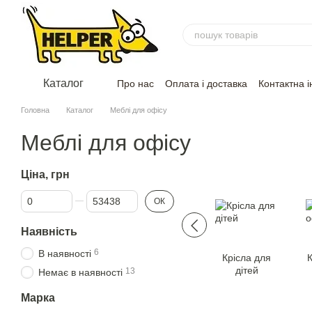
Перейти до основного контенту
Каталог
Про нас
Оплата і доставка
Контактна 
Головна
Каталог
Меблі для офісу
Меблі для офісу
Ціна, грн
Від Ціна, грн
До Ціна, грн
ОК
Наявність
6
В наявності
Крiсла для
К
дiтей
13
Немає в наявності
Марка