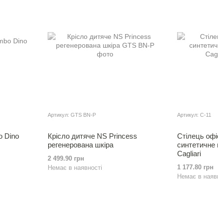
Артикул: GTS BN-P
Артикул: C-11
o Dino
Крiсло дитяче NS Princess
Стiлець оф
регенерована шкiра
синтетичне 
Cagliari
2 499.90 грн
1 177.80 грн
Немає в наявності
Немає в наяв