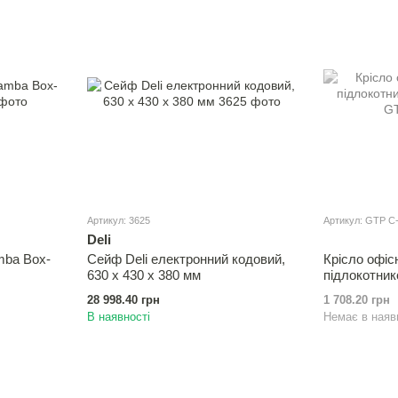
Артикул: 3625
Артикул: GTP C
Deli
mba Box-
Сейф Deli електронний кодовий,
Крісло офіс
630 х 430 х 380 мм
пiдлокотнико
28 998.40 грн
1 708.20 грн
В наявності
Немає в наяв