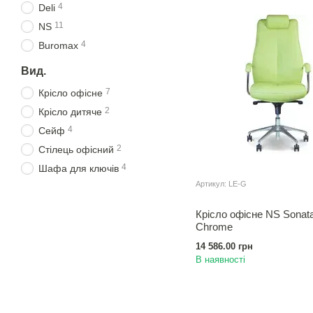
4
Deli
11
NS
4
Buromax
Вид.
7
Крісло офісне
2
Крiсло дитяче
4
Сейф
2
Стiлець офiсний
4
Шафа для ключiв
Артикул: LE-G
Крісло офісне NS Sonata
Chrome
14 586.00 грн
В наявності