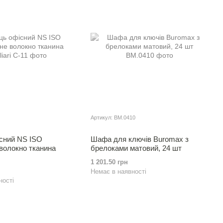
Артикул: BM.0410
iсний NS ISO
Шафа для ключiв Buromax з
волокно тканина
брелоками матовий, 24 шт
1 201.50 грн
Немає в наявності
ності