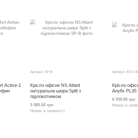
Артикул: SP-B
Артикул: ECO-3
t Active-1
Крісло офісне NS Atlant
Крісло офі
бефин
натуральна шкiра Split з
Anyfix PL35
пiдлокотником
6 559.80 грн
5 085.60 грн
Немає в наяв
Немає в наявності