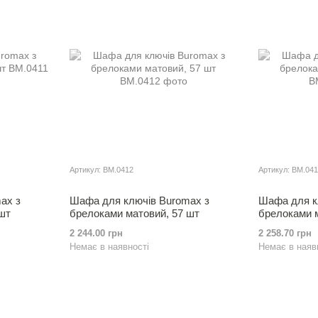
Артикул: BM.0412
Артикул: BM.04
ax з
Шафа для ключiв Buromax з
Шафа для к
шт
брелоками матовий, 57 шт
брелоками м
2 244.00 грн
2 258.70 грн
Немає в наявності
Немає в наяв