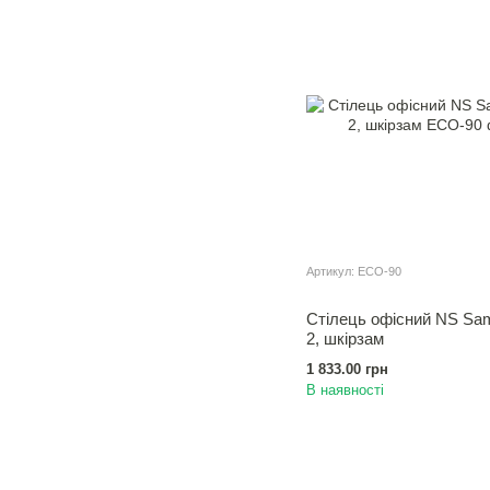
Артикул: ECO-90
Стiлець офiсний NS Sa
2, шкiрзам
1 833.00 грн
В наявності