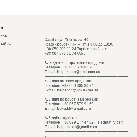
ія
рина
Харків, вул. Тюрінська, 40
овий зал
Графік роботи: Пн. – Пт. з 9:00 до 18:00
+38 050 300 11 24 Торгівельний зал
+38 067 579 91 74 Офіс
⸻⸻⸻⸻⸻⸻⸻⸻
📞 Відділ корпоративних продажів
Телефон: +38 067 579 91 75
E-mail: helper.corp@loksi.com.ua
⸻⸻⸻⸻⸻⸻⸻⸻
📞Відділ оптових продажів
Телефон: +38 050 305 30 74
E-mail: helper.opt@loksi.com.ua
⸻⸻⸻⸻⸻⸻⸻⸻
📞Відділ по роботі з мережами
Телефон: +38 067 579 91 69
E-mail: Loksi.td@gmail.com
⸻⸻⸻⸻⸻⸻⸻⸻
📞Відділ закупівель
Телефон: +38 099 177 47 82 (Telegram, Viber)
E-mail: helper.loksi@gmail.com
⸻⸻⸻⸻⸻⸻⸻⸻