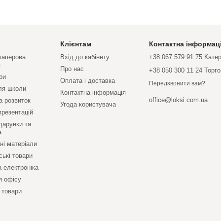
Клієнтам
Контактна інформац
 паперова
Вхід до кабінету
+38 067 579 91 75 Кате
я
Про нас
+38 050 300 11 24 Торг
ри
Оплата і доставка
Передзвонити вам?
ля школи
Контактна інформація
office@loksi.com.ua
а розвиток
Угода користувача
презентацій
дарунки та
а
ні матеріали
ські товари
а електроніка
я офісу
 товари