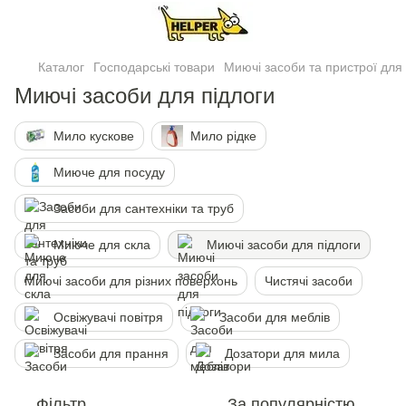
Каталог
Господарські товари
Миючі засоби та пристрої для
Миючi засоби для пiдлоги
Мило кускове
Мило рiдке
Миюче для посуду
Засоби для сантехніки та труб
Миюче для скла
Миючi засоби для пiдлоги
Миючі засоби для різних поверхонь
Чистячi засоби
Освiжувачi повiтря
Засоби для меблiв
Засоби для прання
Дозатори для мила
Фільтр
За популярністю