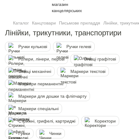
Каталог
Канцтовари
Письмове приладдя
Лінійки, трикутни
Лінійки, трикутники, транспортири
Ручки кульковi
Ручки гелевi
Ролери, лінери, перові
Олiвцi графітові
Олiвцi механiчнi
Маркери текстовi
Маркери перманентні
Маркери для дошки та фліпчарту
Маркери спеціальні
Стрижні, грифелі, картриджi
Коректори
Гумки
Чинки