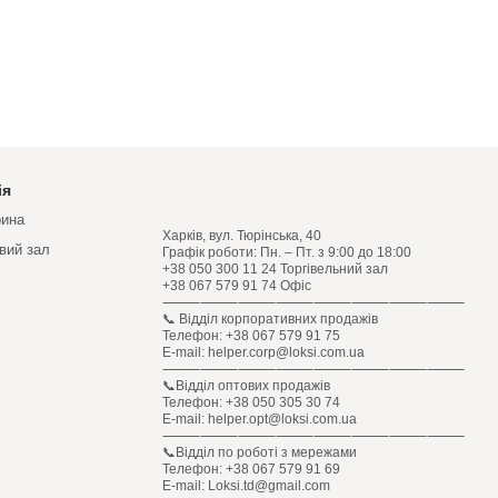
ія
рина
Харків, вул. Тюрінська, 40
овий зал
Графік роботи: Пн. – Пт. з 9:00 до 18:00
+38 050 300 11 24 Торгівельний зал
+38 067 579 91 74 Офіс
⸻⸻⸻⸻⸻⸻⸻⸻
📞 Відділ корпоративних продажів
Телефон: +38 067 579 91 75
E-mail: helper.corp@loksi.com.ua
⸻⸻⸻⸻⸻⸻⸻⸻
📞Відділ оптових продажів
Телефон: +38 050 305 30 74
E-mail: helper.opt@loksi.com.ua
⸻⸻⸻⸻⸻⸻⸻⸻
📞Відділ по роботі з мережами
Телефон: +38 067 579 91 69
E-mail: Loksi.td@gmail.com