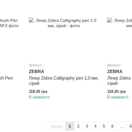
Артикул: -
Артикул: -
ZEBRA
ZEBRA
sh Pen
Лінер Zebra Calligraphy pen 1,0 мм,
Лінер Zebra 
сiрий
сiрий
118.20 грн
118.20 грн
В наявності
В наявності
Назад
1
2
3
4
5
6
...
6