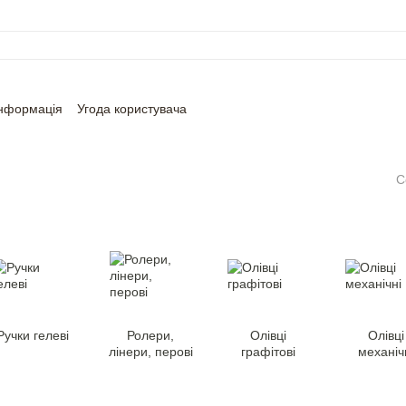
інформація
Угода користувача
С
Ручки гелевi
Ролери,
Олiвцi
Олiвцi
лінери, перові
графітові
механiч