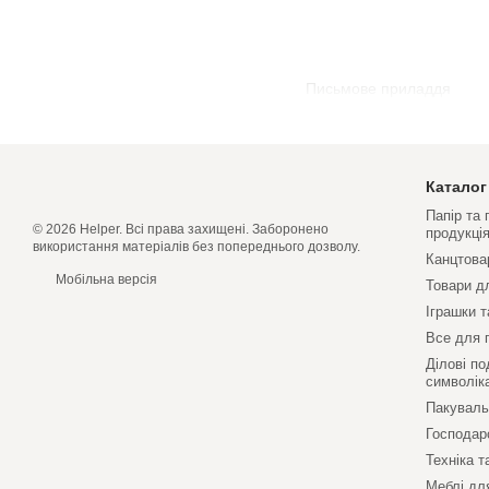
Письмове приладдя
Каталог
Папір та
© 2026 Helper. Всі права захищені. Заборонено
продукці
використання матеріалів без попереднього дозволу.
Канцтова
Мобільна версія
Товари д
Іграшки т
Все для 
Ділові по
символік
Пакуваль
Господар
Техніка т
Меблі дл