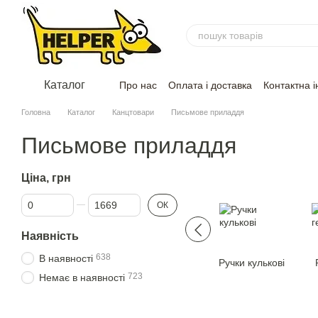
Перейти до основного контенту
Каталог
Про нас
Оплата і доставка
Контактна 
Головна
Каталог
Канцтовари
Письмове приладдя
Письмове приладдя
Ціна, грн
Від Ціна, грн
До Ціна, грн
ОК
Наявність
638
В наявності
Ручки кульковi
723
Немає в наявності