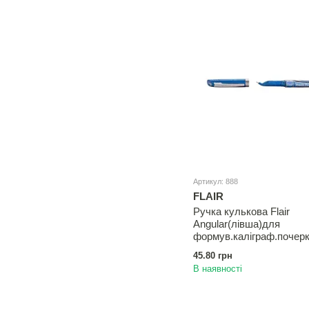
Артикул: 888
FLAIR
Ручка кулькова Flair
Angular(лiвша)для
формув.калiграф.почерк
синій
45.80 грн
В наявності