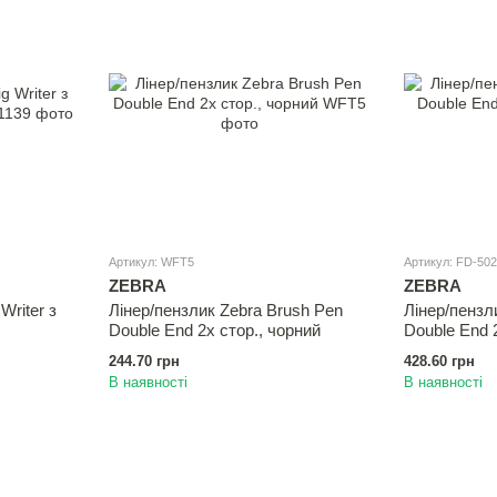
Артикул: WFT5
Артикул: FD-502
ZEBRA
ZEBRA
Writer з
Лінер/пензлик Zebra Brush Pen
Лінер/пензл
Double End 2х стор., чорний
Double End 
244.70 грн
428.60 грн
В наявності
В наявності