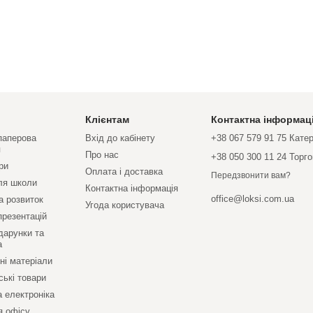
Клієнтам
Контактна інформац
 паперова
Вхід до кабінету
+38 067 579 91 75 Кате
я
Про нас
+38 050 300 11 24 Торг
ри
Оплата і доставка
Передзвонити вам?
ля школи
Контактна інформація
office@loksi.com.ua
а розвиток
Угода користувача
презентацій
дарунки та
а
ні матеріали
ські товари
а електроніка
я офісу