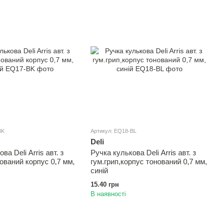
BK
Артикул: EQ18-BL
Deli
ва Deli Arris авт. з
Ручка кулькова Deli Arris авт. з
нований корпус 0,7 мм,
гум.грип,корпус тонований 0,7 мм,
синій
15.40 грн
В наявності