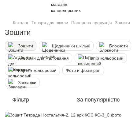
Каталог
Товари для школи
Паперова продукція
Зошити
Зошити
Зошити
Щоденники шкільні
Блокноти
Альбоми для малювання
Папiр кольоровий
Картон кольоровий
Фетр и фоаміран
Закладки
Фільтр
За популярністю