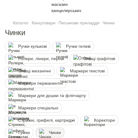
Каталог
Канцтовари
Письмове приладдя
Чинки
Чинки
Ручки кульковi
Ручки гелевi
Ролери, лінери, перові
Олiвцi графітові
Олiвцi механiчнi
Маркери текстовi
Маркери перманентні
Маркери для дошки та фліпчарту
Маркери спеціальні
Стрижні, грифелі, картриджi
Коректори
Гумки
Чинки