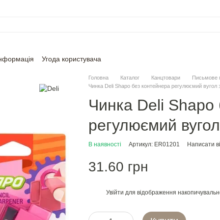
інформація
Угода користувача
Головна
Каталог
Канцтовари
Письмове 
Чинка Deli Shapo без контейнера регулюємий вугол 
Чинка Deli Shapo
регулюємий вугол
В наявності
Артикул: ER01201
Написати ві
31.60 грн
Увійти
для відображення накопичувальн
%