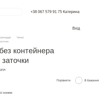
+38 067 579 91 75 Катерина
Вхід
приладдя
Чинки
заточки
 без контейнера
 заточки
дгук
Порівняти
В бажання
ої знижки