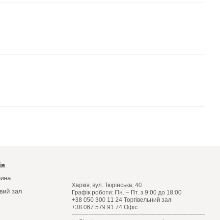
ія
рина
Харків, вул. Тюрінська, 40
овий зал
Графік роботи: Пн. – Пт. з 9:00 до 18:00
+38 050 300 11 24 Торгівельний зал
+38 067 579 91 74 Офіс
⸻⸻⸻⸻⸻⸻⸻⸻