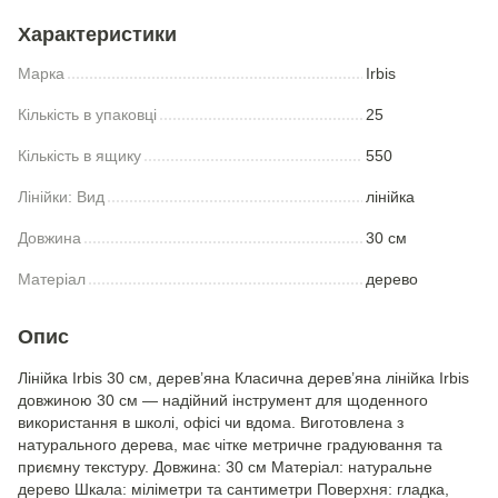
Характеристики
Марка
Irbis
Кількість в упаковці
25
Кількість в ящику
550
Лiнiйки: Вид
лiнiйка
Довжина
30 см
Матеріал
дерево
Опис
Лінійка Irbis 30 см, дерев’яна Класична дерев’яна лінійка Irbis
довжиною 30 см — надійний інструмент для щоденного
використання в школі, офісі чи вдома. Виготовлена з
натурального дерева, має чітке метричне градуювання та
приємну текстуру. Довжина: 30 см Матеріал: натуральне
дерево Шкала: міліметри та сантиметри Поверхня: гладка,