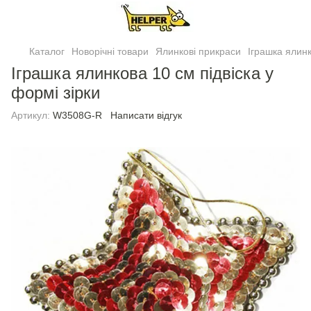
Каталог
Новорічні товари
Ялинковi прикраси
Іграшка ялинк
Іграшка ялинкова 10 см пiдвiска у
формi зiрки
Артикул:
W3508G-R
Написати відгук