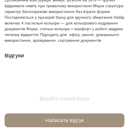
Ергономічна конструкція знижує зусилля на 30% — зручно
відкривати навіть при тривалому використанні Міцна структура
гарантує багаторазове використання без втрати форми
Поставляються у прозорій банці для зручного зберігання Набір
включає 4 пастельні кольори — для кольорового кодування
документів Фішка: стильні кольори + комфорт у роботі завдяки
легкому відкриттю Підходить для: офісу, школи, домашнього
використання, архівування, сортування документів
Відгуки
Додайте перший відгук
Написати відгук