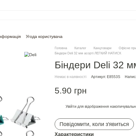
інформація
Угода користувача
Головна
Каталог
Канцтовари
Офісне пр
Біндери Deli 32 мм асорті ЛЕГКИЙ НАТИСК
Біндери Deli 32 
Немає в наявності
Артикул: E8553S
Написа
5.90 грн
Увійти
для відображення накопичувальн
%
Повідомити, коли з'явиться
Характеристики