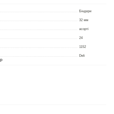
Біндери
32 мм
асорті
24
1152
Deli
ар