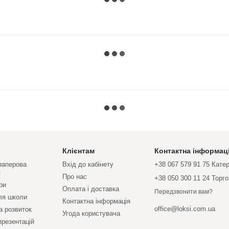
Клієнтам
Контактна інформац
 паперова
Вхід до кабінету
+38 067 579 91 75 Кате
я
Про нас
+38 050 300 11 24 Торг
ри
Оплата і доставка
Передзвонити вам?
ля школи
Контактна інформація
office@loksi.com.ua
а розвиток
Угода користувача
презентацій