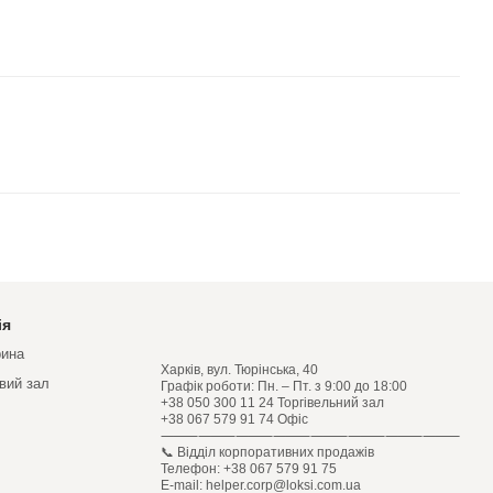
ія
рина
Харків, вул. Тюрінська, 40
овий зал
Графік роботи: Пн. – Пт. з 9:00 до 18:00
+38 050 300 11 24 Торгівельний зал
+38 067 579 91 74 Офіс
⸻⸻⸻⸻⸻⸻⸻⸻
📞 Відділ корпоративних продажів
Телефон: +38 067 579 91 75
E-mail: helper.corp@loksi.com.ua