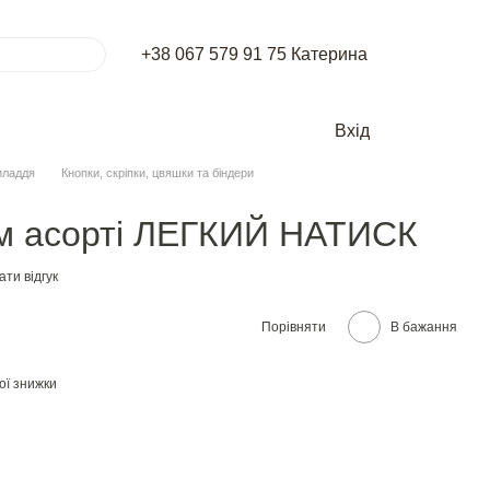
+38 067 579 91 75 Катерина
Вхід
иладдя
Кнопки, скріпки, цвяшки та біндери
мм асорті ЛЕГКИЙ НАТИСК
ти відгук
Порівняти
В бажання
ої знижки