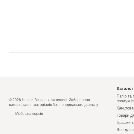
Каталог
Папір та
© 2026 Helper. Всі права захищені. Заборонено
продукці
використання матеріалів без попереднього дозволу.
Канцтова
Мобільна версія
Товари д
Іграшки т
Все для 