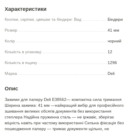
Характеристики
Кнопки, скріпки, цвяшки та біндери: Вид
Біндери
Розмір
41 мм
Колір
чорний
Кількість в упаковці
12
Кількість в ящику
1296
Марка
Deli
Опис
Зажими для паперу Deli E38562— компактна сила тримання
Ширина зажима: 41 мм —найкращий вибір для професійного
зшивання великих обсягів документів без використання
степлера Надійна пружинна сталь — не іржавіє, зберігає
міцність навіть при частому використанні Сильна фіксація без
пошкодження паперу — тримає документи щільно, не