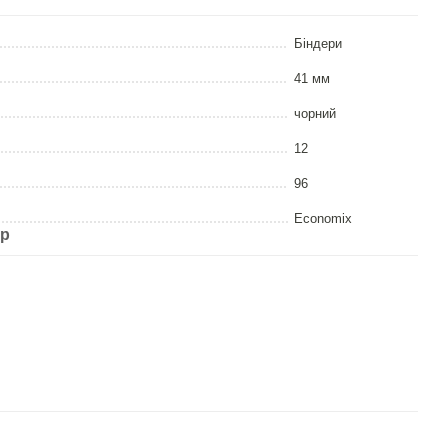
Біндери
41 мм
чорний
12
96
Economix
ар