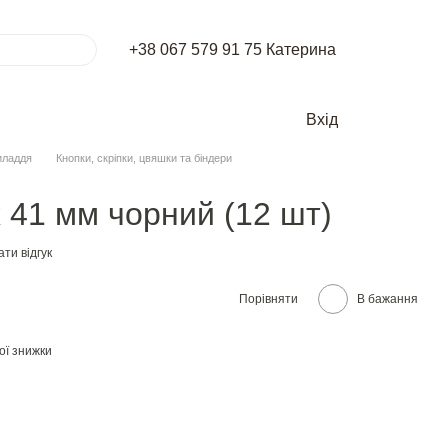
+38 067 579 91 75 Катерина
Вхід
иладдя
Кнопки, скріпки, цвяшки та біндери
 41 мм чорний (12 шт)
ти відгук
Порівняти
В бажання
ої знижки