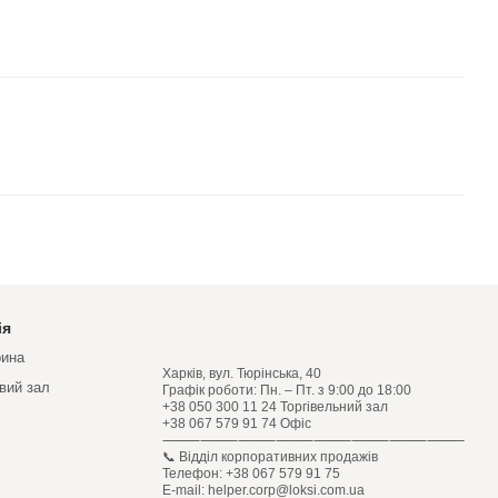
ія
рина
Харків, вул. Тюрінська, 40
овий зал
Графік роботи: Пн. – Пт. з 9:00 до 18:00
+38 050 300 11 24 Торгівельний зал
+38 067 579 91 74 Офіс
⸻⸻⸻⸻⸻⸻⸻⸻
📞 Відділ корпоративних продажів
Телефон: +38 067 579 91 75
E-mail: helper.corp@loksi.com.ua