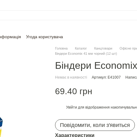
інформація
Угода користувача
Головна
Каталог
Канцтовари
Офісне пр
Біндери Economix 41 мм чорний (12 шт)
Біндери Economix
Немає в наявності
Артикул: E41007
Написа
69.40 грн
Увійти
для відображення накопичувальн
%
Повідомити, коли з'явиться
Характеристики