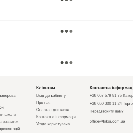
Клієнтам
Контактна інформац
 паперова
Вхід до кабінету
+38 067 579 91 75 Кате
я
Про нас
+38 050 300 11 24 Торг
ри
Оплата і доставка
Передзвонити вам?
ля школи
Контактна інформація
office@loksi.com.ua
а розвиток
Угода користувача
презентацій