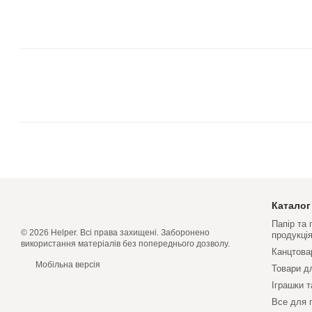
Каталог
Папір та
© 2026 Helper. Всі права захищені. Заборонено
продукці
використання матеріалів без попереднього дозволу.
Канцтова
Мобільна версія
Товари д
Іграшки т
Все для 