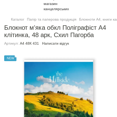
Каталог
Папір та паперова продукція
Блокноти А4, книги ка
Блокнот м'яка обкл Полiграфiст А4
клітинка, 48 арк, Схил Пагорба
Артикул:
А4 48К 431
Написати відгук
NEW