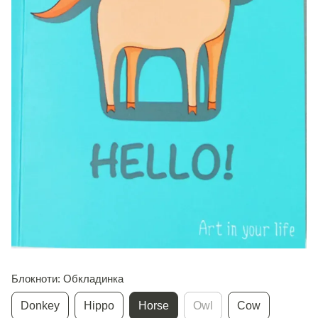
Блокноти: Обкладинка
Donkey
Hippo
Horse
Owl
Cow