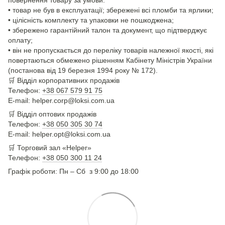
повернення товару за умови:
• товар не був в експлуатації; збережені всі пломби та ярлики;
• цілісність комплекту та упаковки не пошкоджена;
• збережено гарантійний талон та документ, що підтверджує
оплату;
• він не пропускається до переліку товарів належної якості, які
повертаються обмежено рішенням Кабінету Міністрів України
(постанова від 19 березня 1994 року № 172).
🛒
Відділ корпоративних продажів
Телефон:
+38 067 579 91 75
E-mail: helper.corp@loksi.com.ua
🛒
Відділ оптових продажів
Телефон:
+38 050 305 30 74
E-mail: helper.opt@loksi.com.ua
🛒 Торговий зал «Helper»
Телефон:
+38 050 300 11 24
Графік роботи: Пн – Сб з 9:00 до 18:00