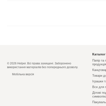
Каталог
Папір та
© 2026 Helper. Всі права захищені. Заборонено
продукці
використання матеріалів без попереднього дозволу.
Канцтова
Мобільна версія
Товари д
Іграшки т
Все для 
Ділові по
символік
Пакуваль