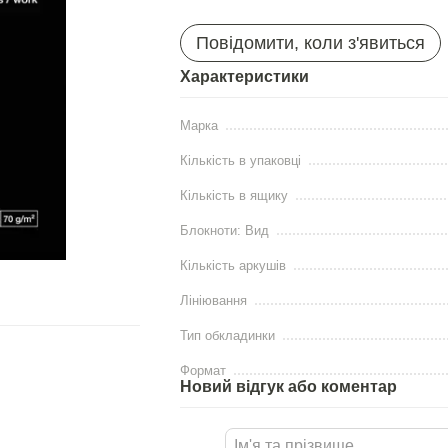
Повідомити, коли з'явиться
Характеристики
Марка
Кількість в упаковці
Кількість в ящику
Блокноти: Вид
Кількість аркушів
Лініювання
Тип обкладинки
Формат
Новий відгук або коментар