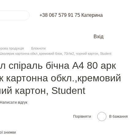
+38 067 579 91 75 Катерина
Вхід
рова продукція
Блокноти
 Школярик картонна обкл.,кремовий блок, 70г/м2, чорний картон, Student
л спіраль бічна А4 80 арк
к картонна обкл.,кремовий
ний картон, Student
Написати відгук
Порівняти
В бажання
ої знижки