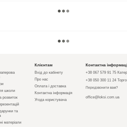
Клієнтам
Контактна інформац
 паперова
Вхід до кабінету
+38 067 579 91 75 Кате
я
Про нас
+38 050 300 11 24 Торг
ри
Оплата і доставка
Передзвонити вам?
ля школи
Контактна інформація
office@loksi.com.ua
а розвиток
Угода користувача
презентацій
дарунки та
а
ні матеріали