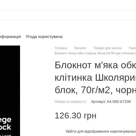
інформація
Угода користувача
Головна
Каталог
Товари для школи
Папе
Блокнот м'яка обкл спіраль бічна А4 80 арк клітинка
Блокнот м'яка обк
клітинка Школяри
блок, 70г/м2, чор
Немає в наявності
Артикул: A4-080-6720K
126.30 грн
Увійти
для відображення накопичувальн
%