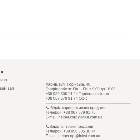
ія
рина
Харків, вул. Тюрінська, 40
овий зал
Графік роботи: Пн. – Пт. з 9:00 до 18:00
+38 050 300 11 24 Торгівельний зал
+38 067 579 91 74 Офіс
⸻⸻⸻⸻⸻⸻⸻⸻
📞 Відділ корпоративних продажів
Телефон: +38 067 579 91 75
E-mail: helper.corp@loksi.com.ua
⸻⸻⸻⸻⸻⸻⸻⸻
📞Відділ оптових продажів
Телефон: +38 050 305 30 74
E-mail: helper.opt@loksi.com.ua