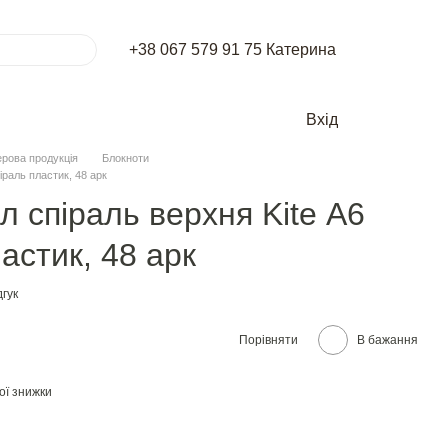
+38 067 579 91 75 Катерина
Вхід
рова продукція
Блокноти
іраль пластик, 48 арк
л спіраль верхня Kite А6
астик, 48 арк
гук
Порівняти
В бажання
ої знижки