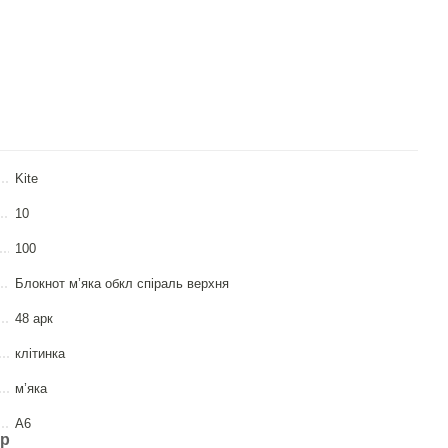
Kite
10
100
Блокнот м’яка обкл спіраль верхня
48 арк
клітинка
м’яка
А6
ар