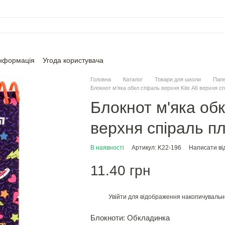
інформація
Угода користувача
Головна
Каталог
Товари для школи
Папе
Блокнот м'яка обкл спіраль верхня Kite А6 верхня сп
Блокнот м'яка обк
верхня спіраль пл
В наявності
Артикул: K22-196
Написати від
11.40 грн
Увійти
для відображення накопичувальн
%
Блокноти: Обкладинка