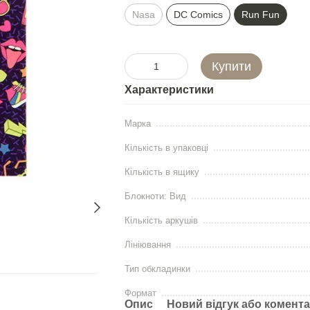
Nasa
DC Comics
Run Fun
Купити
Характеристики
Марка
Кількість в упаковці
Кількість в ящику
Блокноти: Вид
Кількість аркушів
Лініювання
Тип обкладинки
Формат
Опис
Новий відгук або комент