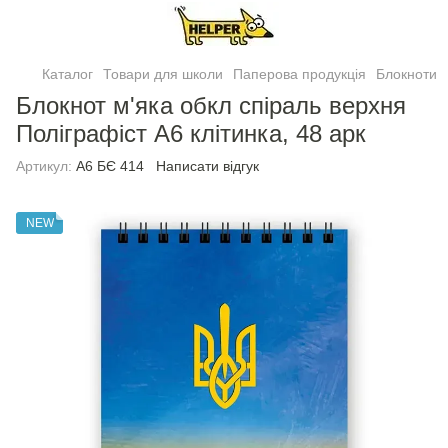
Каталог
Товари для школи
Паперова продукція
Блокноти
Блокнот м'яка обкл спіраль верхня
Полiграфiст А6 клітинка, 48 арк
Артикул:
А6 БЄ 414
Написати відгук
NEW