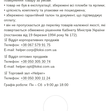
повернення товару за умови:
• товар не був в експлуатації; збережені всі пломби та ярлики;
• цілісність комплекту та упаковки не пошкоджена;
• збережено гарантійний талон та документ, що підтверджує
оплату;
• він не пропускається до переліку товарів належної якості, які
повертаються обмежено рішенням Кабінету Міністрів України
(постанова від 19 березня 1994 року № 172).
🛒
Відділ корпоративних продажів
Телефон:
+38 067 579 91 75
E-mail: helper.corp@loksi.com.ua
🛒
Відділ оптових продажів
Телефон:
+38 050 305 30 74
E-mail: helper.opt@loksi.com.ua
🛒 Торговий зал «Helper»
Телефон:
+38 050 300 11 24
Графік роботи: Пн – Сб з 9:00 до 18:00