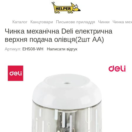
Каталог
Канцтовари
Письмове приладдя
Чинки
Чинка мех
Чинка механічна Deli електрична
верхня подача олiвця(2шт АА)
Артикул:
EH508-WH
Написати відгук