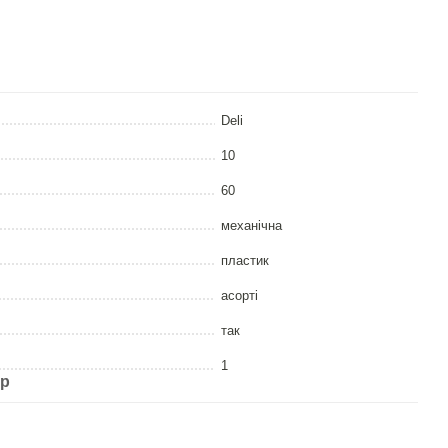
Deli
10
60
механічна
пластик
асорті
так
1
ар