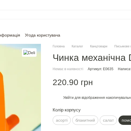
інформація
Угода користувача
Головна
Каталог
Канцтовари
Письмове 
Чинка механічна 
Немає в наявності
Артикул: Е0635
Написат
220.90 грн
Увійти
для відображення накопичувальн
%
Колір корпусу
асорті
блакитний
салат
помо