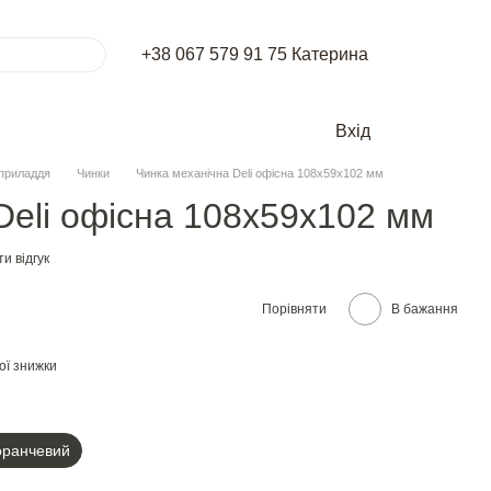
+38 067 579 91 75 Катерина
Вхід
приладдя
Чинки
Чинка механічна Deli офісна 108х59х102 мм
Deli офісна 108х59х102 мм
и відгук
Порівняти
В бажання
ої знижки
ранчевий