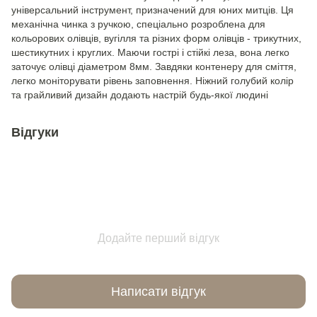
універсальний інструмент, призначений для юних митців. Ця
механічна чинка з ручкою, спеціально розроблена для
кольорових олівців, вугілля та різних форм олівців - трикутних,
шестикутних і круглих. Маючи гострі і стійкі леза, вона легко
заточує олівці діаметром 8мм. Завдяки контенеру для сміття,
легко моніторувати рівень заповнення. Ніжний голубий колір
та грайливий дизайн додають настрій будь-якої людині
Відгуки
Додайте перший відгук
Написати відгук