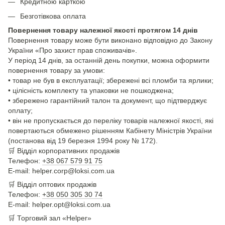
Кредитною карткою
Безготівкова оплата
Повернення товару належної якості протягом 14 днів
Повернення товару може бути виконано відповідно до Закону
України «Про захист прав споживачів».
У період 14 днів, за останній день покупки, можна оформити
повернення товару за умови:
• товар не був в експлуатації; збережені всі пломби та ярлики;
• цілісність комплекту та упаковки не пошкоджена;
• збережено гарантійний талон та документ, що підтверджує
оплату;
• він не пропускається до переліку товарів належної якості, які
повертаються обмежено рішенням Кабінету Міністрів України
(постанова від 19 березня 1994 року № 172).
🛒
Відділ корпоративних продажів
Телефон:
+38 067 579 91 75
E-mail: helper.corp@loksi.com.ua
🛒
Відділ оптових продажів
Телефон:
+38 050 305 30 74
E-mail: helper.opt@loksi.com.ua
🛒 Торговий зал «Helper»