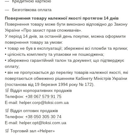
Кредитною карткою
Безготівкова оплата
Повернення товару належної якості протягом 14 днів
Повернення товару може бути виконано відповідно до Закону
України «Про захист прав споживачів».
У період 14 днів, за останній день покупки, можна оформити
повернення товару за умови:
• товар не був в експлуатації; збережені всі пломби та ярлики;
• цілісність комплекту та упаковки не пошкоджена;
• збережено гарантійний талон та документ, що підтверджує
оплату;
• він не пропускається до переліку товарів належної якості, які
повертаються обмежено рішенням Кабінету Міністрів України
(постанова від 19 березня 1994 року № 172).
🛒
Відділ корпоративних продажів
Телефон:
+38 067 579 91 75
E-mail: helper.corp@loksi.com.ua
🛒
Відділ оптових продажів
Телефон:
+38 050 305 30 74
E-mail: helper.opt@loksi.com.ua
🛒 Торговий зал «Helper»