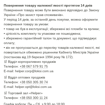
Повернення товару належної якості протягом 14 днів
Повернення товару може бути виконано відповідно до Закону
України «Про захист прав споживачів».
У період 14 днів, за останній день покупки, можна оформити
повернення товару за умови:
• товар не був в експлуатації; збережені всі пломби та ярлики;
• цілісність комплекту та упаковки не пошкоджена;
• збережено гарантійний талон та документ, що підтверджує
оплату;
• він не пропускається до переліку товарів належної якості, які
повертаються обмежено рішенням Кабінету Міністрів України
(постанова від 19 березня 1994 року № 172).
🛒
Відділ корпоративних продажів
Телефон:
+38 067 579 91 75
E-mail: helper.corp@loksi.com.ua
🛒
Відділ оптових продажів
Телефон:
+38 050 305 30 74
E-mail: helper.opt@loksi.com.ua
🛒 Торговий зал «Helper»
Телефон:
+38 050 300 11 24
Графік роботи: Пн – Сб з 9:00 до 18:00