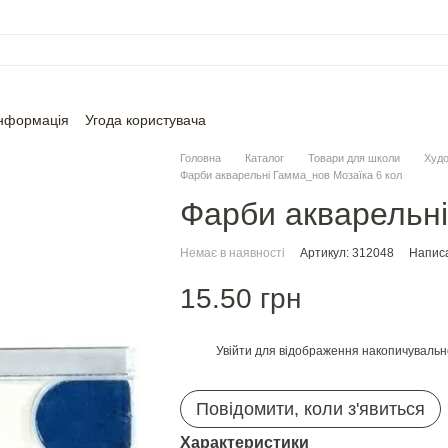
інформація
Угода користувача
Головна
Каталог
Товари для школи
Худо
Фарби акварельні Гамма_нов Мозаїка 6 кол
Фарби акварельні
Немає в наявності
Артикул: 312048
Написа
15.50 грн
Увійти
для відображення накопичувальн
%
Повідомити, коли з'явиться
Характеристики