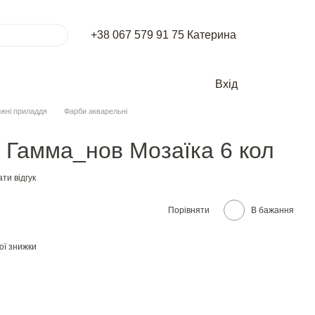
+38 067 579 91 75 Катерина
Вхід
жні приладдя
Фарби акварельні
 Гамма_нов Мозаїка 6 кол
ти відгук
Порівняти
В бажання
ої знижки