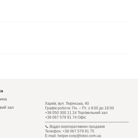
ія
рина
Харків, вул. Тюрінська, 40
овий зал
Графік роботи: Пн. – Пт. з 9:00 до 18:00
+38 050 300 11 24 Торгівельний зал
+38 067 579 91 74 Офіс
⸻⸻⸻⸻⸻⸻⸻⸻
📞 Відділ корпоративних продажів
Телефон: +38 067 579 91 75
E-mail: helper.corp@loksi.com.ua