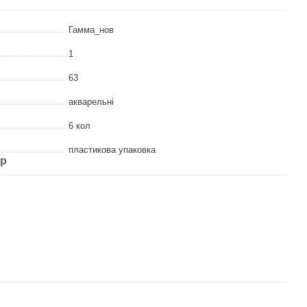
Гамма_нов
1
63
акварельні
6 кол
пластикова упаковка
ар