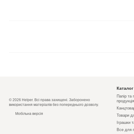
Каталог
Папір та
© 2026 Helper. Всі права захищені. Заборонено
продукці
використання матеріалів без попереднього дозволу.
Канцтова
Мобільна версія
Товари д
Іграшки т
Все для 