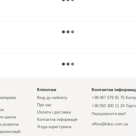
Клієнтам
Контактна інформац
 паперова
Вхід до кабінету
+38 067 579 91 75 Кате
я
Про нас
+38 050 300 11 24 Торг
ри
Оплата і доставка
Передзвонити вам?
ля школи
Контактна інформація
office@loksi.com.ua
а розвиток
Угода користувача
презентацій