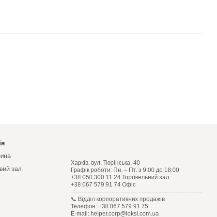
ія
рина
Харків, вул. Тюрінська, 40
овий зал
Графік роботи: Пн. – Пт. з 9:00 до 18:00
+38 050 300 11 24 Торгівельний зал
+38 067 579 91 74 Офіс
⸻⸻⸻⸻⸻⸻⸻⸻
📞 Відділ корпоративних продажів
Телефон: +38 067 579 91 75
E-mail: helper.corp@loksi.com.ua