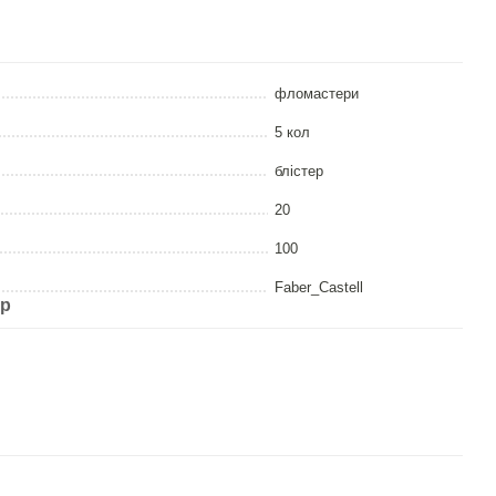
фломастери
5 кол
блістер
20
100
Faber_Castell
ар