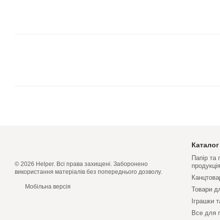
Каталог
Папір та
© 2026 Helper. Всі права захищені. Заборонено
продукці
використання матеріалів без попереднього дозволу.
Канцтова
Мобільна версія
Товари д
Іграшки т
Все для 