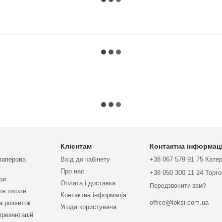
Клієнтам
Контактна інформац
 паперова
Вхід до кабінету
+38 067 579 91 75 Кате
я
Про нас
+38 050 300 11 24 Торг
ри
Оплата і доставка
Передзвонити вам?
ля школи
Контактна інформація
office@loksi.com.ua
а розвиток
Угода користувача
презентацій