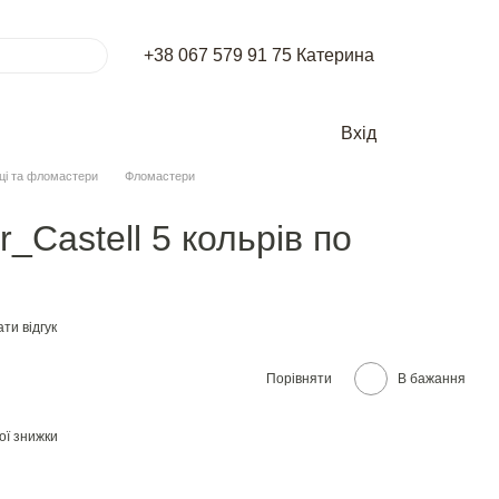
+38 067 579 91 75 Катерина
Вхід
ці та фломастери
Фломастери
_Castell 5 кольрів по
ти відгук
Порівняти
В бажання
ої знижки