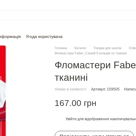
інформація
Угода користувача
Головна
Каталог
Товари для школи
Олів
Фломастери Faber_Castell 5 кольрів по тканині
Фломастери Faber
тканині
Немає в наявності
Артикул: 159505
Написа
167.00 грн
Увійти
для відображення накопичувальн
%