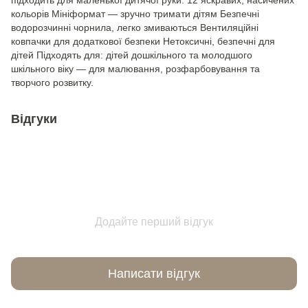
підходить для маленької дитячої руки. 12 яскравих, насичених
кольорів Мініформат — зручно тримати дітям Безпечні
водорозчинні чорнила, легко змиваються Вентиляційні
ковпачки для додаткової безпеки Нетоксичні, безпечні для
дітей Підходять для: дітей дошкільного та молодшого
шкільного віку — для малювання, розфарбовування та
творчого розвитку.
Відгуки
Додайте перший відгук
Написати відгук