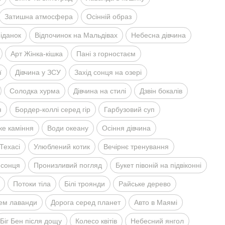
Затишна атмосфера
Осiннiй образ
iданок
Вiдпочинок на Мальдiвах
Небесна дiвчина
Арт Жiнка-кiшка
Панi з горностаєм
ї
Дiвчина у ЗСУ
Захiд сонця на озерi
Солодка хурма
Дiвчина на стилi
Дзвiн бокалiв
я
Бордер-коллi серед гiр
Гарбузовий суп
ке камiння
Води океану
Осiння дiвчина
Техасi
Улюблений котик
Вечiрнє тренування
 сонця
Пронизливий погляд
Букет пiвонiй на пiдвiконнi
Потоки тiла
Бiлi троянди
Райське дерево
ем лаванди
Дорога серед планет
Авто в Маямi
Бiг Бен пiсля дощу
Колесо квiтiв
Небесний янгол