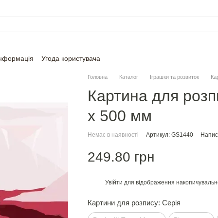
інформація
Угода користувача
Головна
Каталог
Іграшки та розвиток
Ка
Картина для розп
х 500 мм
Немає в наявності
Артикул: GS1440
Написа
249.80 грн
Увійти
для відображення накопичувальн
%
Картини для розпису: Серія