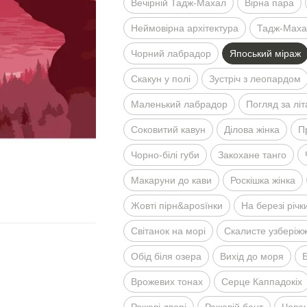
Вечiрнiй Тадж-Махал
Вiрна пара
Неймовiрна архiтектура
Тадж-Махал
Чорний лабрадор
Япоський мiраж
Скакун у полi
Зустрiч з леопардом
Маленький лабрадор
Погляд за лi
Соковитий кавун
Дiлова жiнка
П
Чорно-бiлi губи
Закохане танго
Макаруни до кави
Роскiшка жiнка
Жовтi пiрн&aposїнки
На березi рiчк
Свiтанок на морi
Скалисте узберiж
Обiд бiля озера
Вихiд до моря
Б
Врожевих тонах
Серце Каппадокiх