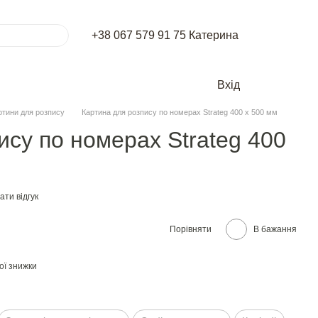
+38 067 579 91 75 Катерина
Вхід
ртини для розпису
Картина для розпису по номерах Strateg 400 х 500 мм
ису по номерах Strateg 400
ти відгук
Порівняти
В бажання
ої знижки