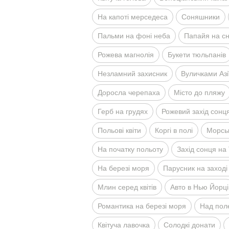
На капотi мерседеса
Соняшники
Пальми на фонi неба
Папайя на сн
Рожева магнолiя
Букети тюльпанiв
Незламний захисник
Вуличками Азi
Доросла черепаха
Мiсто до пляжу
Герб на грудях
Рожевий захiд сонц
Польовi квiти
Коргi в полi
Морсь
На початку польоту
Захiд сонця на 
На березi моря
Парусник на заходi
Млин серед квiтiв
Авто в Нью Йорцi
Романтика на березi моря
Над пол
Квiтуча лавочка
Солодкi донати