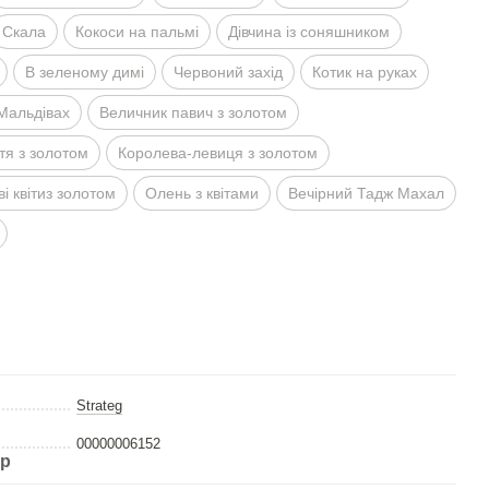
Скала
Кокоси на пальмi
Дiвчина iз соняшником
В зеленому димi
Червоний захiд
Котик на руках
 Мальдiвах
Величник павич з золотом
тя з золотом
Королева-левиця з золотом
i квiтиз золотом
Олень з квiтами
Вечiрний Тадж Махал
Strateg
00000006152
ар