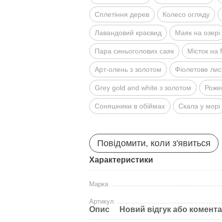
Сплетiння дерев
Колесо огляду
Лавандовий краєвид
Маяк на озерi
Пара синьоголових саяк
Мiсток на
Арт-олень з золотом
Фiолетове лис
Grey gold and white з золотом
Рожев
Соняшники в обiймах
Скала у морi
Повідомити, коли з'явиться
Характеристики
Марка
Артикул
Опис
Новий відгук або комент