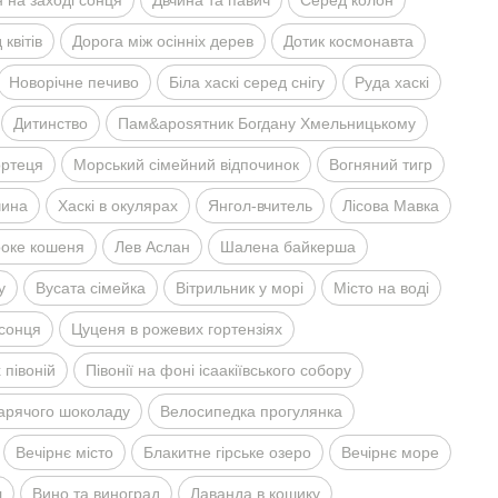
 на заходi сонця
Двчина та павич
Серед колон
квiтiв
Дорога мiж осiннiх дерев
Дотик космонавта
Новорiчне печиво
Бiла хаскi серед снiгу
Руда хаскi
Дитинство
Пам&aposятник Богдану Хмельницькому
ортеця
Морський сiмейний вiдпочинок
Вогняний тигр
чина
Хаскi в окулярах
Янгол-вчитель
Лiсова Мавка
оке кошеня
Лев Аслан
Шалена байкерша
у
Вусата сiмейка
Вiтрильник у морi
Мiсто на водi
 сонця
Цуценя в рожевих гортензiях
 пiвонiй
Пiвонiї на фонi iсаакiївського собору
гарячого шоколаду
Велосипедка прогулянка
Вечiрнє мiсто
Блакитне гiрське озеро
Вечiрнє море
л
Вино та виноград
Лаванда в кошику