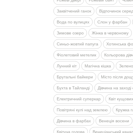
Рожевi дверi
Рожевiй бант
Човен
Заквiтчений ганок
Вiдпочинок серед 
Вода по вулицях
Слон у фарбан
Зимове озеро
Жiнка в червоному
Синьо-жовтий папуга
Хотинська ф
Фiолетовий метелик
Кольорова дiв
Лунний кiт
Магiчна кiшка
Зелено
Брутальнi байкери
Мiсто пiсля дощ
Бухта в Тайландi
Дiвчина на заходi
Електричний суперкар
Квiт кущових
Повiтрянi кулi над землею
Кружка 
Дiвчина в фарбах
Венецiя восени
Квiтуча голова
Венецiанський кана