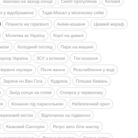
Закоханi на заходi сонця
Скейт прогулянка
Колiзей
 у вiдображеннi
Тадж-Махал у мiсячному сяйвi
Планета на горизонтi
Анiме-кошеня
Цiкавий жираф
Молитва за Україну
Коргi на диванi
таком
Холодний погляд
Пара на машинi
рапор України
ЗСУ з котиком
Тiнi кохання
Червонi окуляри
Пiсля ванни
Розслаблення у водi
Заряна нч Ван Гога
Кудряха
Пляшка бажань
и
Захiд сонця на пляжi
Спокуса у червоному
жя
Кохання пiд парасолькою
Небезпечний орел
ерезовий мiсток
Вiдпочинок на пiдвiконнi
Казковий Санторiнi
Ретро авто бiля маєтку