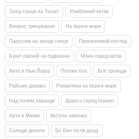
Захiд сонця на Техасi
Улюблений котик
Вечiрнє тренування
На березi моря
Парусник на заходi сонця
Пронизливий погляд
Букет пiвонiй на пiдвiконнi
Млин серед квiтiв
Авто в Нью Йорцi
Потоки тiла
Бiлi троянди
Райське дерево
Романтика на березi моря
Над полем лаванди
Дорога серед планет
Авто в Маямi
Квiтуча лавочка
Солодкi донати
Бiг Бен пiсля дощу