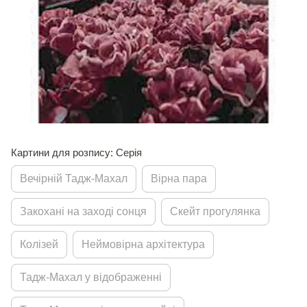
Картини для розпису: Серія
Вечiрнiй Тадж-Махал
Вiрна пара
Закоханi на заходi сонця
Скейт прогулянка
Колiзей
Неймовiрна архiтектура
Тадж-Махал у вiдображеннi