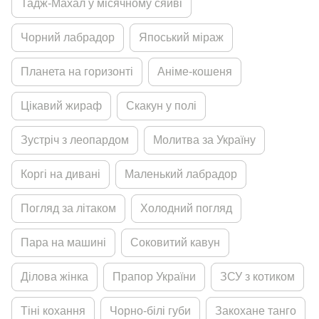
Тадж-Махал у мiсячному сяйвi
Чорний лабрадор
Япоський мiраж
Планета на горизонтi
Анiме-кошеня
Цiкавий жираф
Скакун у полi
Зустрiч з леопардом
Молитва за Україну
Коргi на диванi
Маленький лабрадор
Погляд за лiтаком
Холодний погляд
Пара на машинi
Соковитий кавун
Дiлова жiнка
Прапор України
ЗСУ з котиком
Тiнi кохання
Чорно-бiлi губи
Закохане танго