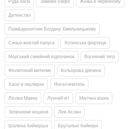
Руда хаскi
Зимове озеро
Жiнка в червоному
Дитинство
Пам&aposятник Богдану Хмельницькому
Синьо-жовтий папуга
Хотинська фортеця
Морський сiмейний вiдпочинок
Вогняний тигр
Фiолетовий метелик
Кольорова дiвчина
Хаскi в окулярах
Янгол-вчитель
Лiсова Мавка
Лунний кiт
Магiчна кiшка
Зеленооке кошеня
Лев Аслан
Шалена байкерша
Брутальнi байкери