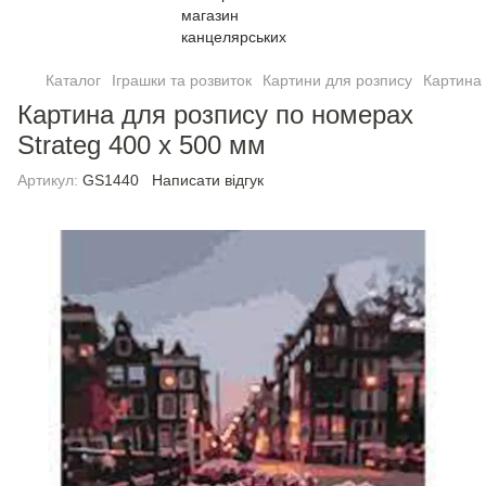
Каталог
Іграшки та розвиток
Картини для розпису
Картина 
Картина для розпису по номерах
Strateg 400 х 500 мм
Артикул:
GS1440
Написати відгук