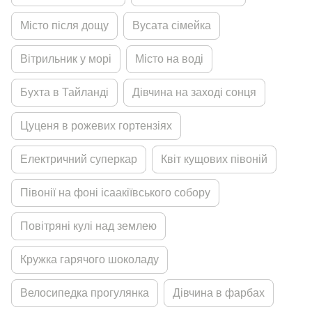
Мiсто пiсля дощу
Вусата сiмейка
Вiтрильник у морi
Мiсто на водi
Бухта в Тайландi
Дiвчина на заходi сонця
Цуценя в рожевих гортензiях
Електричний суперкар
Квiт кущових пiвонiй
Пiвонiї на фонi iсаакiївського собору
Повiтрянi кулi над землею
Кружка гарячого шоколаду
Велосипедка прогулянка
Дiвчина в фарбах