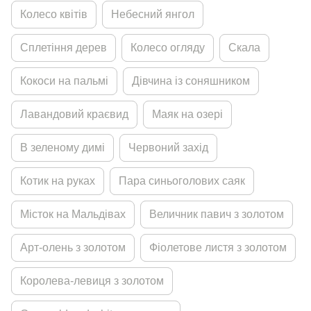
Колесо квiтiв
Небесний янгол
Сплетiння дерев
Колесо огляду
Скала
Кокоси на пальмi
Дiвчина iз соняшником
Лавандовий краєвид
Маяк на озерi
В зеленому димi
Червоний захiд
Котик на руках
Пара синьоголових саяк
Мiсток на Мальдiвах
Величник павич з золотом
Арт-олень з золотом
Фiолетове листя з золотом
Королева-левиця з золотом