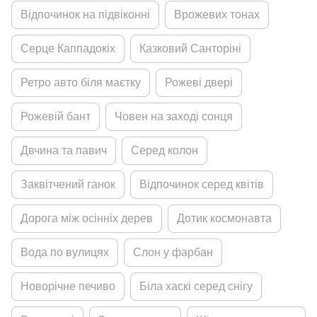
Вiдпочинок на пiдвiконнi
Врожевих тонах
Серце Каппадокiх
Казковий Санторiнi
Ретро авто бiля маєтку
Рожевi дверi
Рожевiй бант
Човен на заходi сонця
Двчина та павич
Серед колон
Заквiтчений ганок
Вiдпочинок серед квiтiв
Дорога мiж осiннiх дерев
Дотик космонавта
Вода по вулицях
Слон у фарбан
Новорiчне печиво
Бiла хаскi серед снiгу