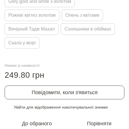
Grey gold and white з золотом
Рожевi квiтиз золотом
Олень з квiтами
Вечiрний Тадж Махал
Соняшники в обiймах
Скала у морi
Немає в наявності
249.80 грн
Повідомити, коли з'явиться
Увійти
для відображення накопичувальної знижки
%
До обраного
Порівняти