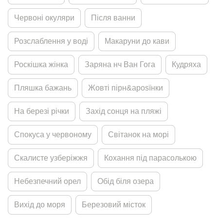
Червонi окуляри
Пiсля ванни
Розслаблення у водi
Макаруни до кави
Роскiшка жiнка
Заряна нч Ван Гога
Кудряха
Пляшка бажань
Жовтi пiрн&aposїнки
На березi рiчки
Захiд сонця на пляжi
Спокуса у червоному
Свiтанок на морi
Скалисте узберiжжя
Кохання пiд парасолькою
Небезпечний орел
Обiд бiля озера
Вихiд до моря
Березовий мiсток