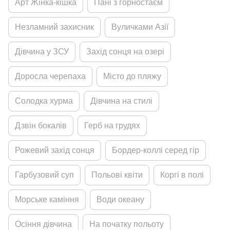
Арт Жiнка-кiшка
Панi з горностаєм
Незламний захисник
Вуличками Азiї
Дiвчина у ЗСУ
Захiд сонця на озерi
Доросла черепаха
Мiсто до пляжу
Солодка хурма
Дiвчина на стилi
Дзвiн бокалiв
Герб на грудях
Рожевий захiд сонця
Бордер-коллi серед гiр
Гарбузовий суп
Польовi квiти
Коргi в полi
Морське камiння
Води океану
Осiння дiвчина
На початку польоту