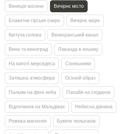
Венецiя восени
Вечiрнє мiсто
Блакитне гiрське озеро
Вечiрнє море
Квiтуча голова
Венецiанський канал
Вино та виноград
Лаванда в кошику
На капотi мерседеса
Соняшники
Затишна атмосфера
Осiннiй образ
Пальми на фонi неба
Папайя на снiданок
Вiдпочинок на Мальдiвах
Небесна дiвчина
Рожева магнолiя
Букети тюльпанiв