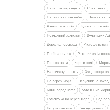
На капотi мерседеса
Соняшники
Пальми на фонi неба
Папайя на сн
Рожева магнолiя
Букети тюльпанiв
Незламний захисник
Вуличками Азi
Доросла черепаха
Мiсто до пляжу
Герб на грудях
Рожевий захiд сонц
Польовi квiти
Коргi в полi
Морсь
На початку польоту
Захiд сонця на 
На березi моря
Парусник на заходi
Млин серед квiтiв
Авто в Нью Йорцi
Романтика на березi моря
Над пол
Квiтуча лавочка
Солодкi донати