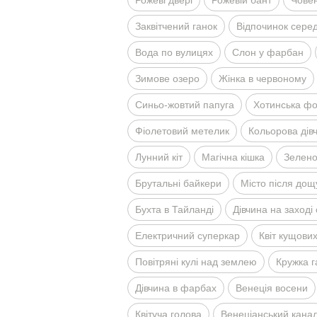
Рожевi дверi
Рожевiй бант
Човен
Заквiтчений ганок
Вiдпочинок серед 
Вода по вулицях
Слон у фарбан
Зимове озеро
Жiнка в червоному
Синьо-жовтий папуга
Хотинська ф
Фiолетовий метелик
Кольорова дiв
Лунний кiт
Магiчна кiшка
Зелено
Брутальнi байкери
Мiсто пiсля дощ
Бухта в Тайландi
Дiвчина на заходi
Електричний суперкар
Квiт кущових
Повiтрянi кулi над землею
Кружка 
Дiвчина в фарбах
Венецiя восени
Квiтуча голова
Венецiанський кана