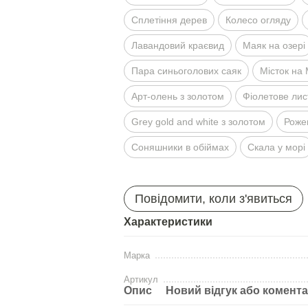
Сплетiння дерев
Колесо огляду
Лавандовий краєвид
Маяк на озерi
Пара синьоголових саяк
Мiсток на
Арт-олень з золотом
Фiолетове лис
Grey gold and white з золотом
Рожев
Соняшники в обiймах
Скала у морi
Повідомити, коли з'явиться
Характеристики
Марка
Артикул
Опис
Новий відгук або комент