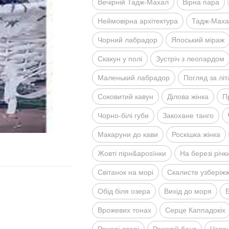
Вечiрнiй Тадж-Махал
Вiрна пара
Неймовiрна архiтектура
Тадж-Махал
Чорний лабрадор
Япоський мiраж
Скакун у полi
Зустрiч з леопардом
Маленький лабрадор
Погляд за лi
Соковитий кавун
Дiлова жiнка
П
Чорно-бiлi губи
Закохане танго
Макаруни до кави
Роскiшка жiнка
Жовтi пiрн&aposїнки
На березi рiчк
Свiтанок на морi
Скалисте узберiж
Обiд бiля озера
Вихiд до моря
Б
Врожевих тонах
Серце Каппадокiх