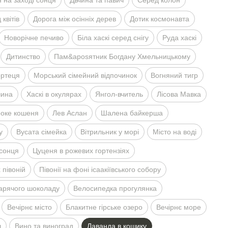
 на заходi сонця
Двчина та павич
Серед колон
квiтiв
Дорога мiж осiннiх дерев
Дотик космонавта
Новорiчне печиво
Бiла хаскi серед снiгу
Руда хаскi
Дитинство
Пам&aposятник Богдану Хмельницькому
ортеця
Морський сiмейний вiдпочинок
Вогняний тигр
чина
Хаскi в окулярах
Янгол-вчитель
Лiсова Мавка
оке кошеня
Лев Аслан
Шалена байкерша
у
Вусата сiмейка
Вiтрильник у морi
Мiсто на водi
 сонця
Цуценя в рожевих гортензiях
 пiвонiй
Пiвонiї на фонi iсаакiївського собору
гарячого шоколаду
Велосипедка прогулянка
Вечiрнє мiсто
Блакитне гiрське озеро
Вечiрнє море
л
Вино та виноград
Лаванда в кошику