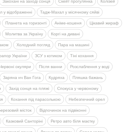
Закоханi на заходi сонця
Скейт прогулянка
Колiзей
 у вiдображеннi
Тадж-Махал у мiсячному сяйвi
Планета на горизонтi
Анiме-кошеня
Цiкавий жираф
Молитва за Україну
Коргi на диванi
таком
Холодний погляд
Пара на машинi
рапор України
ЗСУ з котиком
Тiнi кохання
Червонi окуляри
Пiсля ванни
Розслаблення у водi
Заряна нч Ван Гога
Кудряха
Пляшка бажань
и
Захiд сонця на пляжi
Спокуса у червоному
жя
Кохання пiд парасолькою
Небезпечний орел
ерезовий мiсток
Вiдпочинок на пiдвiконнi
Казковий Санторiнi
Ретро авто бiля маєтку