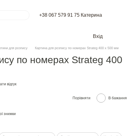
+38 067 579 91 75 Катерина
Вхід
ртини для розпису
Картина для розпису по номерах Strateg 400 х 500 мм
ису по номерах Strateg 400
ти відгук
Порівняти
В бажання
ої знижки