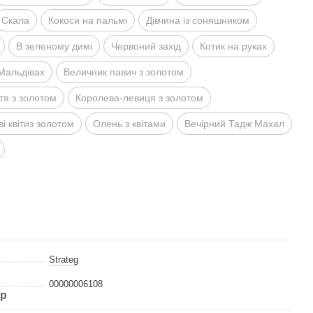
Скала
Кокоси на пальмi
Дiвчина iз соняшником
В зеленому димi
Червоний захiд
Котик на руках
 Мальдiвах
Величник павич з золотом
тя з золотом
Королева-левиця з золотом
i квiтиз золотом
Олень з квiтами
Вечiрний Тадж Махал
Strateg
00000006108
ар