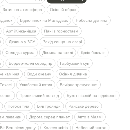
Затишна атмосфера
Осiннiй образ
iданок
Вiдпочинок на Мальдiвах
Небесна дiвчина
Арт Жiнка-кiшка
Панi з горностаєм
ї
Дiвчина у ЗСУ
Захiд сонця на озерi
Солодка хурма
Дiвчина на стилi
Дзвiн бокалiв
я
Бордер-коллi серед гiр
Гарбузовий суп
ке камiння
Води океану
Осiння дiвчина
Техасi
Улюблений котик
Вечiрнє тренування
 сонця
Пронизливий погляд
Букет пiвонiй на пiдвiконнi
Потоки тiла
Бiлi троянди
Райське дерево
ем лаванди
Дорога серед планет
Авто в Маямi
Бiг Бен пiсля дощу
Колесо квiтiв
Небесний янгол