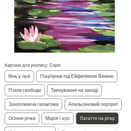
Картини для розпису: Серія
Кiнь у лузi
Поцiлунок пiд Ейфелевою Вежею
Птахи свободи
Тренування на заходi
Захоплююча галактика
Апельсиновий портрет
Осiння рiчка
Марiя i iсус
Латаття на рiчцi