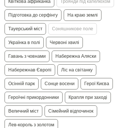
Квiткова африканка
Троянди пiд капелюхом
Пiдготовка до серфiнгу
На краю землi
Тауерський мiст
Соняшникове поле
Українка в полi
Червонi хвилi
Гавань з човнами
Набережна Аляски
Набережнав Європi
Лiс на свiтанку
Осiннiй парк
Сонце восени
Герої Києва
Героїчнi прикордонники
Крапля при заходi
Величний мiст
Сiмейний вiдпочинок
Лев-король з золотом