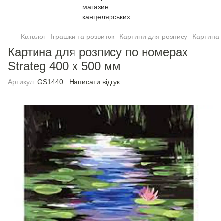
Каталог
Іграшки та розвиток
Картини для розпису
Картина 
Картина для розпису по номерах
Strateg 400 х 500 мм
Артикул:
GS1440
Написати відгук